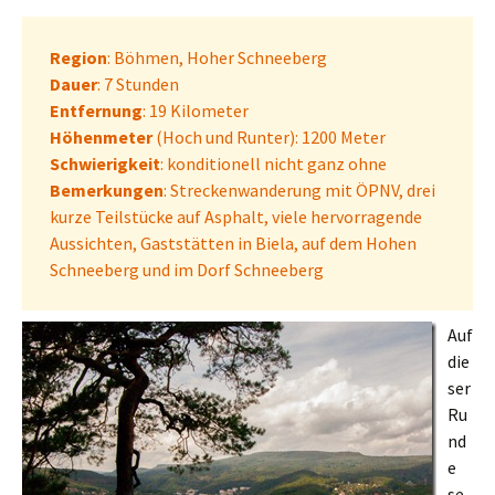
Region
: Böhmen, Hoher Schneeberg
Dauer
: 7 Stunden
Entfernung
: 19 Kilometer
Höhenmeter
(Hoch und Runter): 1200 Meter
Schwierigkeit
: konditionell nicht ganz ohne
Bemerkungen
: Streckenwanderung mit ÖPNV, drei
kurze Teilstücke auf Asphalt, viele hervorragende
Aussichten, Gaststätten in Biela, auf dem Hohen
Schneeberg und im Dorf Schneeberg
Auf
die
ser
Ru
nd
e
se