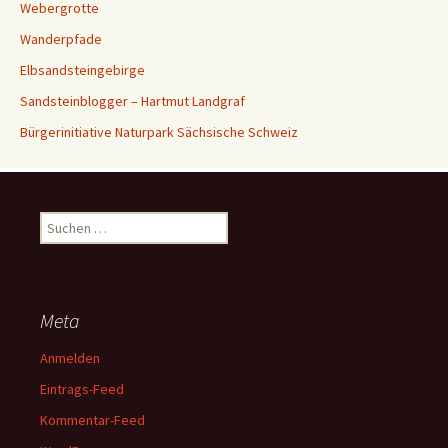
Webergrotte
Wanderpfade
Elbsandsteingebirge
Sandsteinblogger – Hartmut Landgraf
Bürgerinitiative Naturpark Sächsische Schweiz
Suchen
nach:
Meta
Anmelden
Eintrags-Feed
Kommentar-Feed