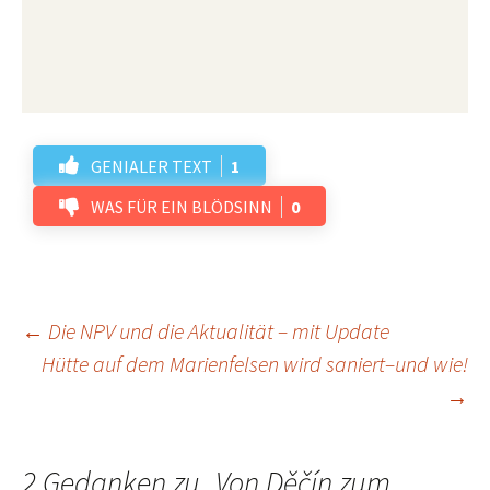
GENIALER TEXT
1
WAS FÜR EIN BLÖDSINN
0
Beitrags-
←
Die NPV und die Aktualität – mit Update
Hütte auf dem Marienfelsen wird saniert–und wie!
→
Navigation
2 Gedanken zu „
Von Děčín zum