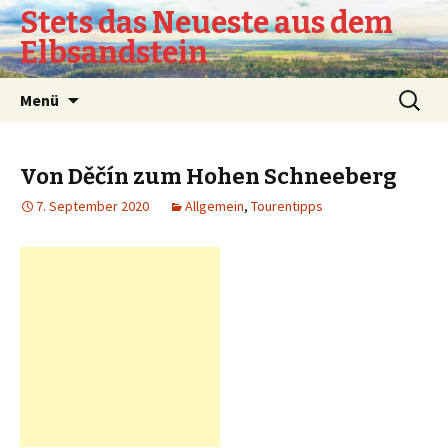
Stets das Neueste aus dem
Elbsandstein
Springe
Suchen
Menü
zum
nach:
Inhalt
Von Děčín zum Hohen Schneeberg
7. September 2020
Allgemein
,
Tourentipps