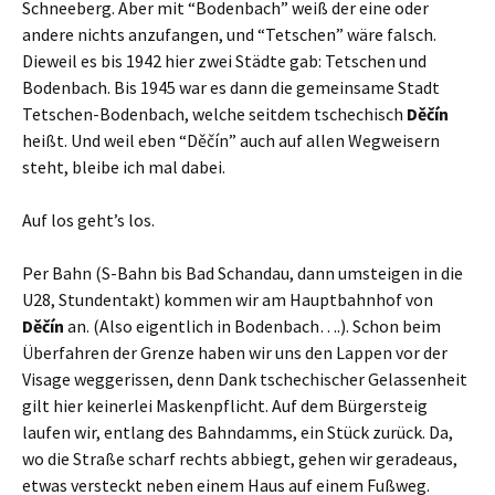
Schneeberg. Aber mit “Bodenbach” weiß der eine oder
andere nichts anzufangen, und “Tetschen” wäre falsch.
Dieweil es bis 1942 hier zwei Städte gab: Tetschen und
Bodenbach. Bis 1945 war es dann die gemeinsame Stadt
Tetschen-Bodenbach, welche seitdem tschechisch
Děčín
heißt. Und weil eben “Děčín” auch auf allen Wegweisern
steht, bleibe ich mal dabei.
Auf los geht’s los.
Per Bahn (S-Bahn bis Bad Schandau, dann umsteigen in die
U28, Stundentakt) kommen wir am Hauptbahnhof von
Děčín
an. (Also eigentlich in Bodenbach….). Schon beim
Überfahren der Grenze haben wir uns den Lappen vor der
Visage weggerissen, denn Dank tschechischer Gelassenheit
gilt hier keinerlei Maskenpflicht. Auf dem Bürgersteig
laufen wir, entlang des Bahndamms, ein Stück zurück. Da,
wo die Straße scharf rechts abbiegt, gehen wir geradeaus,
etwas versteckt neben einem Haus auf einem Fußweg.