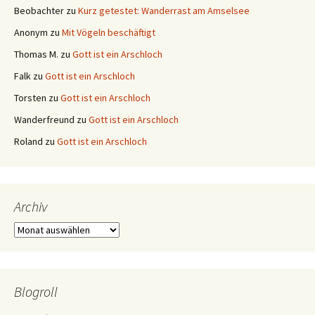
Beobachter
zu
Kurz getestet: Wanderrast am Amselsee
Anonym
zu
Mit Vögeln beschäftigt
Thomas M.
zu
Gott ist ein Arschloch
Falk
zu
Gott ist ein Arschloch
Torsten
zu
Gott ist ein Arschloch
Wanderfreund
zu
Gott ist ein Arschloch
Roland
zu
Gott ist ein Arschloch
Archiv
Archiv
Blogroll