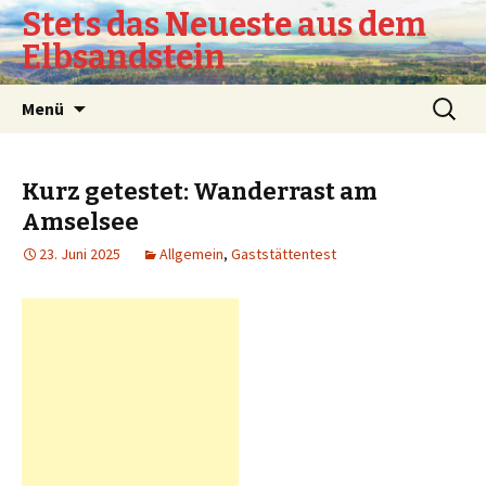
Stets das Neueste aus dem
Elbsandstein
Springe
Suchen
Menü
zum
nach:
Inhalt
Kurz getestet: Wanderrast am
Amselsee
23. Juni 2025
Allgemein
,
Gaststättentest