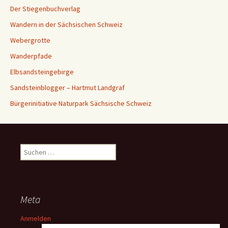
Der Stiegenbuchverlag
Wandern in der Sächsischen Schweiz
Webergrotte
Wanderpfade
Elbsandsteingebirge
Sandsteinblogger – Hartmut Landgraf
Bürgerinitiative Naturpark Sächsische Schweiz
Suchen
nach:
Meta
Anmelden