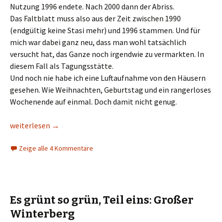
Nutzung 1996 endete. Nach 2000 dann der Abriss.
Das Faltblatt muss also aus der Zeit zwischen 1990
(endgültig keine Stasi mehr) und 1996 stammen. Und für
mich war dabei ganz neu, dass man wohl tatsächlich
versucht hat, das Ganze noch irgendwie zu vermarkten. In
diesem Fall als Tagungsstätte.
Und noch nie habe ich eine Luftaufnahme von den Häusern
gesehen. Wie Weihnachten, Geburtstag und ein rangerloses
Wochenende auf einmal. Doch damit nicht genug.
Horch und Guck am Zeughaus
weiterlesen
→
Zeige alle 4 Kommentare
Es grünt so grün, Teil eins: Großer
Winterberg