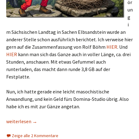
ör
un
g
i
m Sächsischen Landtag in Sachen Elbsandstein wurde an
anderer Stelle schon ausführlich berichtet. Ich verweise hier
gern auf die Zusammenfassung von Rolf Böhm
HIER
. Und
HIER
kann man sich das Ganze auch in voller Länge, ca. drei
Stunden, anschauen. Mit etwas Gefummel auch
runterladen, das macht dann runde 3,8 GB auf der
Festplatte.
Nun, ich hatte gerade eine leicht masochistische
Anwandlung, und kein Geld fürs Domina-Studio übrig. Also
habe ich es mit zur Gänze angetan.
Störung oder nicht? Keine Ahnung!
weiterlesen
→
Zeige alle 2 Kommentare