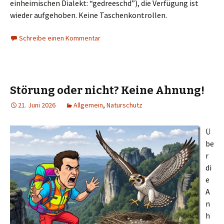
einheimischen Dialekt: “gedreeschd”), die Verfügung ist
wieder aufgehoben. Keine Taschenkontrollen.
Schreibe einen Kommentar
Störung oder nicht? Keine Ahnung!
21. Juni 2026
Allgemein
,
Naturschutz
Ü
be
r
di
e
A
n
h