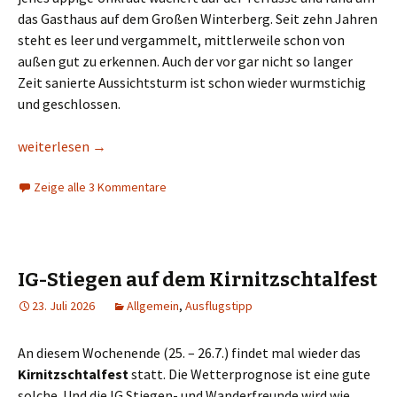
das Gasthaus auf dem Großen Winterberg. Seit zehn Jahren
steht es leer und vergammelt, mittlerweile schon von
außen gut zu erkennen. Auch der vor gar nicht so langer
Zeit sanierte Aussichtsturm ist schon wieder wurmstichig
und geschlossen.
Es grünt so grün, Teil eins: Großer Winterberg
weiterlesen
→
Zeige alle 3 Kommentare
IG-Stiegen auf dem Kirnitzschtalfest
23. Juli 2026
Allgemein
,
Ausflugstipp
An diesem Wochenende (25. – 26.7.) findet mal wieder das
Kirnitzschtalfest
statt. Die Wetterprognose ist eine gute
solche. Und die IG Stiegen- und Wanderfreunde wird wie