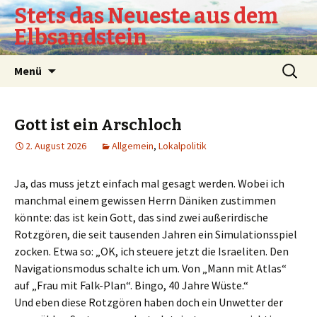
Stets das Neueste aus dem
Elbsandstein
Springe
Suchen
Menü
zum
nach:
Inhalt
Gott ist ein Arschloch
2. August 2026
Allgemein
,
Lokalpolitik
Ja, das muss jetzt einfach mal gesagt werden. Wobei ich
manchmal einem gewissen Herrn Däniken zustimmen
könnte: das ist kein Gott, das sind zwei außerirdische
Rotzgören, die seit tausenden Jahren ein Simulationsspiel
zocken. Etwa so: „OK, ich steuere jetzt die Israeliten. Den
Navigationsmodus schalte ich um. Von „Mann mit Atlas“
auf „Frau mit Falk-Plan“. Bingo, 40 Jahre Wüste.“
Und eben diese Rotzgören haben doch ein Unwetter der