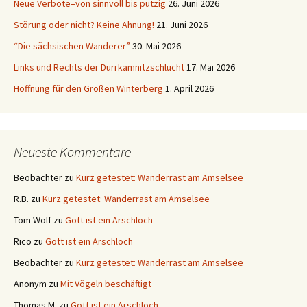
Neue Verbote–von sinnvoll bis putzig
26. Juni 2026
Störung oder nicht? Keine Ahnung!
21. Juni 2026
“Die sächsischen Wanderer”
30. Mai 2026
Links und Rechts der Dürrkamnitzschlucht
17. Mai 2026
Hoffnung für den Großen Winterberg
1. April 2026
Neueste Kommentare
Beobachter
zu
Kurz getestet: Wanderrast am Amselsee
R.B.
zu
Kurz getestet: Wanderrast am Amselsee
Tom Wolf
zu
Gott ist ein Arschloch
Rico
zu
Gott ist ein Arschloch
Beobachter
zu
Kurz getestet: Wanderrast am Amselsee
Anonym
zu
Mit Vögeln beschäftigt
Thomas M.
zu
Gott ist ein Arschloch