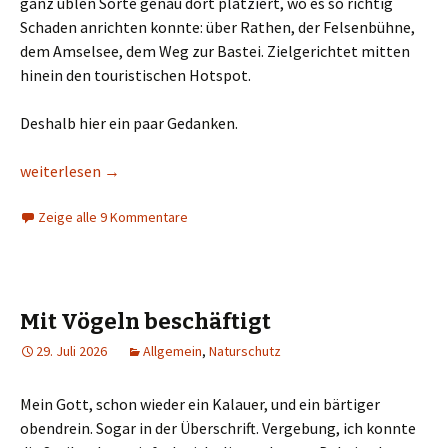
ganz üblen Sorte genau dort platziert, wo es so richtig
Schaden anrichten konnte: über Rathen, der Felsenbühne,
dem Amselsee, dem Weg zur Bastei. Zielgerichtet mitten
hinein den touristischen Hotspot.
Deshalb hier ein paar Gedanken.
Gott ist ein Arschloch
weiterlesen
→
Zeige alle 9 Kommentare
Mit Vögeln beschäftigt
29. Juli 2026
Allgemein
,
Naturschutz
Mein Gott, schon wieder ein Kalauer, und ein bärtiger
obendrein. Sogar in der Überschrift. Vergebung, ich konnte