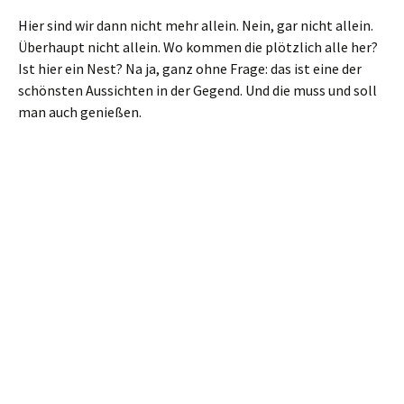
Von dieser Aussicht zurück (oder auch gleich) befinden wir
uns auf dem
Reitsteig
, wieder ausgesprochen bequem. Wir
folgen der Ausschilderung zum Großen Winterberg. Und
können jetzt mal gut vorankommen. Vorbei an der
ebenfalls sehr schönen Aussicht an der Wenzelswand, die
ist direkt am Weg.
Wenzelswand