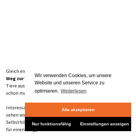
auf dem Kleinen Winterberg
. Das Häuschen wurde einst
für die kursächsische Jagd gebaut, eine lateinische Tafel am
Eingang kündet von der Großtat eines der Fürsten mit der
Flinte. Eine Übersetzung ins Deutsche hängt im Inneren.
Wir verwenden Cookies, um unsere
Website und unseren Service zu
optimieren.
Weiterlesen
Alle akzeptieren
Nur funktionsfähig
Einstellungen anzeigen