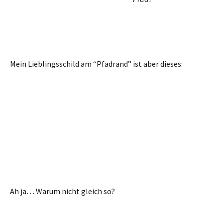
Anfangs noch etwas pfadig, finden wir uns bald auf einem
bequemen Waldweg wieder. Der bringt uns zum
Pavillon