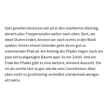
Weiter stur geradeaus dem Reitsteig nach. Zur Linken
kommen wir so zu einem Lehrpfad, der uns die natürliche
Waldentwicklung nach den Bränden nahebringen soll. Kann
man mal langlaufen. Meine persönlichen Magenschmerzen:
Zum einen hat man hier eine Stelle gewählt, an der
diese Entwicklung tatsächlich hin zu einem gesunden
Mischwald funktionieren kann. Viel Sonne oben auf
dem Felsgrat, dazu geeigneter Boden. An den meisten
anderen Stellen allerdings wächst nur jene Fichten-
Monokultur nach, die eben abgebrannt oder
abgestorben ist.
Ein richtiger “Pfad” wäre dennoch nicht übel
gewesen. Hier aber hat man ein paarhundert Meter
fette Holzbohlen samt dickem Geländer in den Wald
gekachelt. Unschön und unpassend.