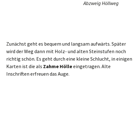
wird der Weg dann mit Holz- und alten Steinstufen noch
richtig schön. Es geht durch eine kleine Schlucht, in einigen
Karten ist die als
Zahme Hölle
eingetragen. Alte
Inschriften erfreuen das Auge.
Etwas ins Grübeln kam ich beim Anblick zweier Ringe, wie
sie sonst von Kletterern weit oben an der Felswand zur
Sicherung benutzt werden. Diese hier befanden sich