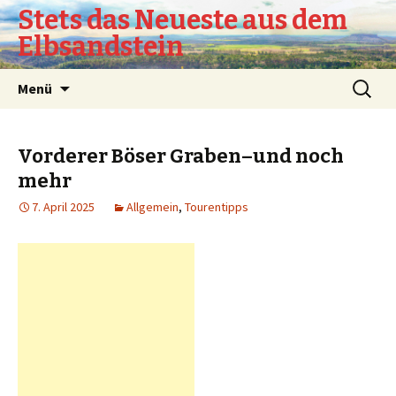
Stets das Neueste aus dem
Elbsandstein
Springe
Suchen
Menü
zum
nach:
Inhalt
Vorderer Böser Graben–und noch
mehr
7. April 2025
Allgemein
,
Tourentipps