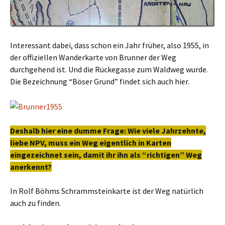
Interessant dabei, dass schon ein Jahr früher, also 1955, in
der offiziellen Wanderkarte von Brunner der Weg
durchgehend ist. Und die Rückegasse zum Waldweg wurde.
Die Bezeichnung “Böser Grund” findet sich auch hier.
Deshalb hier eine dumme Frage: Wie viele Jahrzehnte,
liebe NPV, muss ein Weg eigentlich in Karten
eingezeichnet sein, damit ihr ihn als “richtigen” Weg
anerkennt?
In Rolf Böhms Schrammsteinkarte ist der Weg natürlich
auch zu finden.