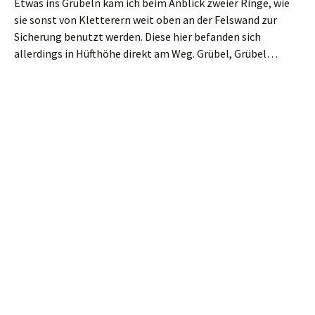
Bis wir zu unserer Linken diese zwei Klamotten erspähen,
zwischen denen ein Pfad beginnt.
Hier durch.
Der schlängelt sich, teilweise wieder über alte Steinstufen,
in die Höhe. Es ist der historisch ältere Aufstieg auf den
Carolafelsen
. Er trifft an einem Geländer dann auf den
neueren, markierten Aufstieg, dem wir bis auf das Plateau
folgen.