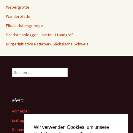
Webergrotte
Wanderpfade
Elbsandsteingebirge
Sandsteinblogger – Hartmut Landgraf
Bürgerinitiative Naturpark Sächsische Schweiz
Suchen
nach:
Meta
Anmelden
Eintrags-Feed
Wir verwenden Cookies, um unsere
Kommentar-Feed