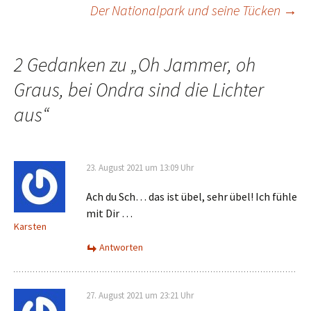
Beitrags-
Der Nationalpark und seine Tücken
→
Navigation
2 Gedanken zu „
Oh Jammer, oh
Graus, bei Ondra sind die Lichter
aus
“
23. August 2021 um 13:09 Uhr
Ach du Sch… das ist übel, sehr übel! Ich fühle
mit Dir …
Karsten
Antworten
27. August 2021 um 23:21 Uhr