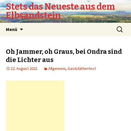
Stets das Neueste aus dem
Elbsandstein
Springe
Suchen
Menü
zum
nach:
Inhalt
Oh Jammer, oh Graus, bei Ondra sind
die Lichter aus
22. August 2021
Allgemein
,
Gaststättentest