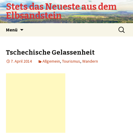
Stets das Neueste aus dem
Elbsandstein
Springe
Suchen
Menü
zum
nach:
Inhalt
Tschechische Gelassenheit
7. April 2014
Allgemein
,
Tourismus
,
Wandern