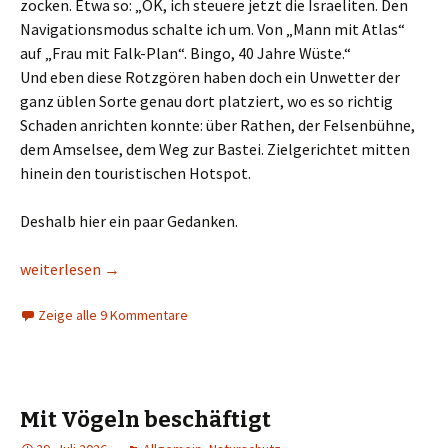
zocken. Etwa so: „OK, ich steuere jetzt die Israeliten. Den
Navigationsmodus schalte ich um. Von „Mann mit Atlas“
auf „Frau mit Falk-Plan“. Bingo, 40 Jahre Wüste.“
Und eben diese Rotzgören haben doch ein Unwetter der
ganz üblen Sorte genau dort platziert, wo es so richtig
Schaden anrichten konnte: über Rathen, der Felsenbühne,
dem Amselsee, dem Weg zur Bastei. Zielgerichtet mitten
hinein den touristischen Hotspot.
Deshalb hier ein paar Gedanken.
Gott ist ein Arschloch
weiterlesen
→
Zeige alle 9 Kommentare
Mit Vögeln beschäftigt