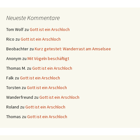
Neueste Kommentare
Tom Wolf
zu
Gott ist ein Arschloch
Rico
zu
Gott ist ein Arschloch
Beobachter
zu
Kurz getestet: Wanderrast am Amselsee
Anonym
zu
Mit Vögeln beschäftigt
Thomas M.
zu
Gott ist ein Arschloch
Falk
zu
Gott ist ein Arschloch
Torsten
zu
Gott ist ein Arschloch
Wanderfreund
zu
Gott ist ein Arschloch
Roland
zu
Gott ist ein Arschloch
Thomas
zu
Gott ist ein Arschloch