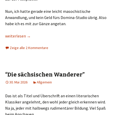
Nun, ich hatte gerade eine leicht masochistische
Anwandlung, und kein Geld fürs Domina-Studio übrig. Also
habe ich es mit zur Gänze angetan.
Störung oder nicht? Keine Ahnung!
weiterlesen
→
Zeige alle 2 Kommentare
“Die sächsischen Wanderer”
30. Mai 2026
Allgemein
Das ist als Titel und Überschrift an einen literarischen
Klassiker angelehnt, den wohl jeder gleich erkennen wird.
Na ja, jeder mit halbwegs rudimentärer Bildung. Viel Spaß
beim Anschauen.