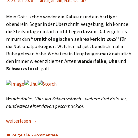
29. Juli 2026
Allgemein
,
Naturschutz
Mein Gott, schon wieder ein Kalauer, und ein bärtiger
obendrein. Sogar in der Überschrift. Vergebung, ich konnte
die Steilvorlage einfach nicht liegen lassen. Dabei geht es
mir um den
“Ornithologischen Jahresbericht 2025”
für
die Nationalparkregion. Welchen ich jetzt endlich mal in
Ruhe gelesen habe. Wobei mein Hauptaugenmerk natürlich
den immer wieder zitierten Arten
Wanderfalke
,
Uhu
und
Schwarzstorch
galt.
Wanderfalke, Uhu und Schwarzstorch – weitere drei Kalauer,
mindestens einer davon geschmacklos.
Mit Vögeln beschäftigt
weiterlesen
→
Zeige alle 5 Kommentare