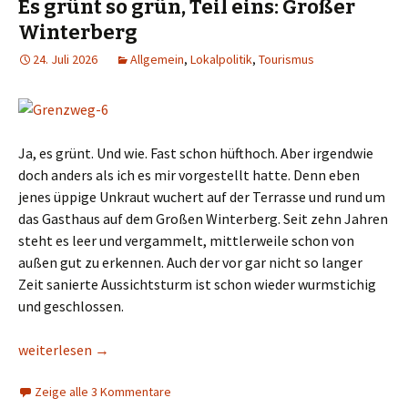
Es grünt so grün, Teil eins: Großer
Winterberg
24. Juli 2026
Allgemein
,
Lokalpolitik
,
Tourismus
Ja, es grünt. Und wie. Fast schon hüfthoch. Aber irgendwie
doch anders als ich es mir vorgestellt hatte. Denn eben
jenes üppige Unkraut wuchert auf der Terrasse und rund um
das Gasthaus auf dem Großen Winterberg. Seit zehn Jahren
steht es leer und vergammelt, mittlerweile schon von
außen gut zu erkennen. Auch der vor gar nicht so langer
Zeit sanierte Aussichtsturm ist schon wieder wurmstichig
und geschlossen.
Es grünt so grün, Teil eins: Großer Winterberg
weiterlesen
→
Zeige alle 3 Kommentare