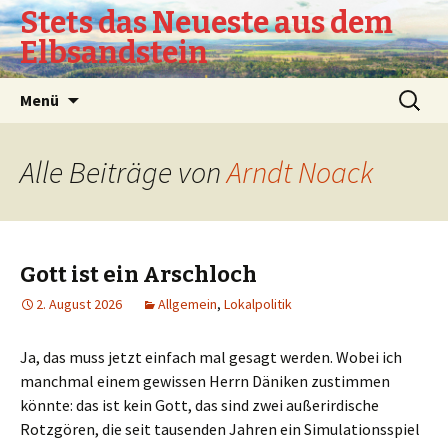
Stets das Neueste aus dem
Elbsandstein
Springe
Suchen
Menü
zum
nach:
Inhalt
Alle Beiträge von
Arndt Noack
Gott ist ein Arschloch
2. August 2026
Allgemein
,
Lokalpolitik
Ja, das muss jetzt einfach mal gesagt werden. Wobei ich
manchmal einem gewissen Herrn Däniken zustimmen
könnte: das ist kein Gott, das sind zwei außerirdische
Rotzgören, die seit tausenden Jahren ein Simulationsspiel