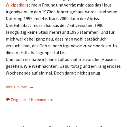
Wikipedia
ist mein Freund und verrät mir, dass das Haus
irgendwann in den 1970er Jahren gebaut wurde. Und seine
Nutzung 1996 endete. Nach 2000 dann der Abriss.
Das Faltblatt muss also aus der Zeit zwischen 1990
(endgültig keine Stasi mehr) und 1996 stammen. Und für
mich war dabei ganz neu, dass man wohl tatsächlich
versucht hat, das Ganze noch irgendwie zu vermarkten. In
diesem Fall als Tagungsstätte.
Und noch nie habe ich eine Luftaufnahme von den Häusern
gesehen. Wie Weihnachten, Geburtstag und ein rangerloses
Wochenende auf einmal. Doch damit nicht genug.
Horch und Guck am Zeughaus
weiterlesen
→
Zeige alle 4 Kommentare