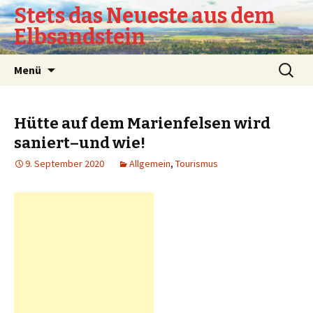
Stets das Neueste aus dem
Elbsandstein
Springe
Suchen
Menü
zum
nach:
Inhalt
Hütte auf dem Marienfelsen wird
saniert–und wie!
9. September 2020
Allgemein
,
Tourismus