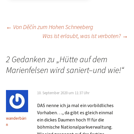
Beitrags-
←
Von Děčín zum Hohen Schneeberg
Was ist erlaubt, was ist verboten?
→
Navigation
2 Gedanken zu „
Hütte auf dem
Marienfelsen wird saniert–und wie!
“
10. September 2020 um 11:37 Uhr
DAS nenne ich ja mal ein vorbildliches
Vorhaben…., da gibt es gleich einmal
wanderbäri
ein dickes Daumen hoch !!! für die
n
böhmische Nationalparkverwaltung.
Wir sind gespannt auf das fertige