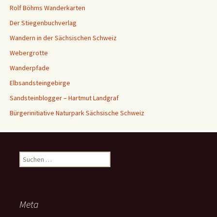
Rolf Böhms Wanderkarten
Der Stiegenbuchverlag
Wandern in der Sächsischen Schweiz
Webergrotte
Wanderpfade
Elbsandsteingebirge
Sandsteinblogger – Hartmut Landgraf
Bürgerinitiative Naturpark Sächsische Schweiz
Suchen
nach:
Meta