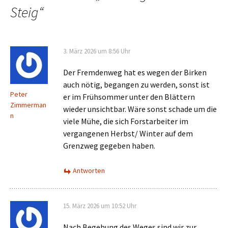
Steig
“
3. März 2026 um 8:56 Uhr
Der Fremdenweg hat es wegen der Birken
auch nötig, begangen zu werden, sonst ist
Peter
er im Frühsommer unter den Blättern
Zimmerman
wieder unsichtbar. Wäre sonst schade um die
n
viele Mühe, die sich Forstarbeiter im
vergangenen Herbst/ Winter auf dem
Grenzweg gegeben haben.
Antworten
15. März 2026 um 10:52 Uhr
Nach Begehung des Weges sind wir zur