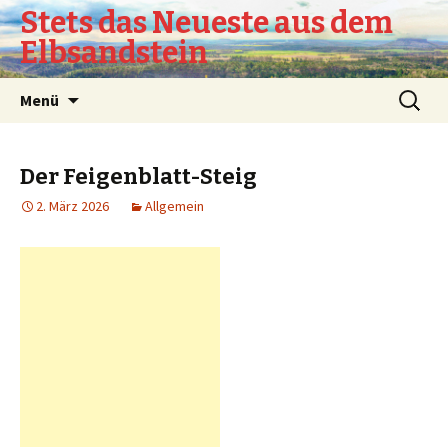
Stets das Neueste aus dem
Elbsandstein
Springe
Suchen
Menü
zum
nach:
Inhalt
Der Feigenblatt-Steig
2. März 2026
Allgemein