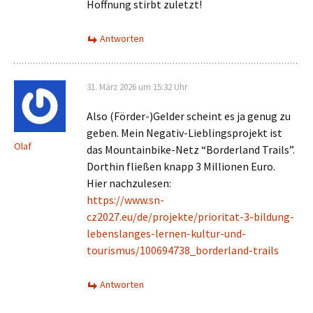
Hoffnung stirbt zuletzt!
Antworten
31. März 2026 um 15:32 Uhr
Also (Förder-)Gelder scheint es ja genug zu
geben. Mein Negativ-Lieblingsprojekt ist
Olaf
das Mountainbike-Netz “Borderland Trails”.
Dorthin fließen knapp 3 Millionen Euro.
Hier nachzulesen:
https://www.sn-
cz2027.eu/de/projekte/prioritat-3-bildung-
lebenslanges-lernen-kultur-und-
tourismus/100694738_borderland-trails
Antworten