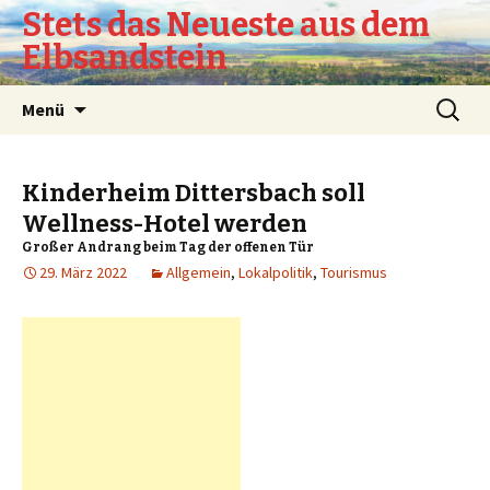
Stets das Neueste aus dem
Elbsandstein
Springe
Suchen
Menü
zum
nach:
Inhalt
Kinderheim Dittersbach soll
Wellness-Hotel werden
Großer Andrang beim Tag der offenen Tür
29. März 2022
Allgemein
,
Lokalpolitik
,
Tourismus