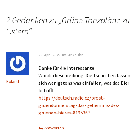
Beitrags-
Navigation
2 Gedanken zu „
Grüne Tanzpläne zu
Ostern
“
23. April 2025 um 20:22 Uhr
Danke für die interessante
Wanderbeschreibung. Die Tschechen lassen
Roland
sich wenigstens was einfallen, was das Bier
betrifft:
https://deutsch.radio.cz/prost-
gruendonnerstag-das-geheimnis-des-
gruenen-bieres-8195367
Antworten