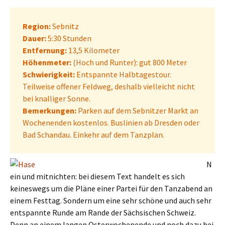
Region:
Sebnitz
Dauer:
5:30 Stunden
Entfernung:
13,5 Kilometer
Höhenmeter:
(Hoch und Runter): gut 800 Meter
Schwierigkeit:
Entspannte Halbtagestour.
Teilweise offener Feldweg, deshalb vielleicht nicht
bei knalliger Sonne.
Bemerkungen:
Parken auf dem Sebnitzer Markt an
Wochenenden kostenlos. Buslinien ab Dresden oder
Bad Schandau. Einkehr auf dem Tanzplan.
N
ein und mitnichten: bei diesem Text handelt es sich
keineswegs um die Pläne einer Partei für den Tanzabend an
einem Festtag. Sondern um eine sehr schöne und auch sehr
entspannte Runde am Rande der Sächsischen Schweiz.
Denn an einem langen Osterwochenende und noch dazu bei