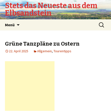
Stets das Neueste aus dem
Elbsandstein
Springe
Suchen
Menü
zum
nach:
Inhalt
Grüne Tanzpläne zu Ostern
22. April 2025
Allgemein
,
Tourentipps