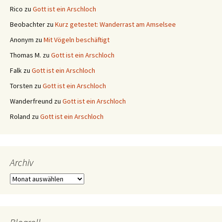
Rico
zu
Gott ist ein Arschloch
Beobachter
zu
Kurz getestet: Wanderrast am Amselsee
Anonym
zu
Mit Vögeln beschäftigt
Thomas M.
zu
Gott ist ein Arschloch
Falk
zu
Gott ist ein Arschloch
Torsten
zu
Gott ist ein Arschloch
Wanderfreund
zu
Gott ist ein Arschloch
Roland
zu
Gott ist ein Arschloch
Archiv
Archiv