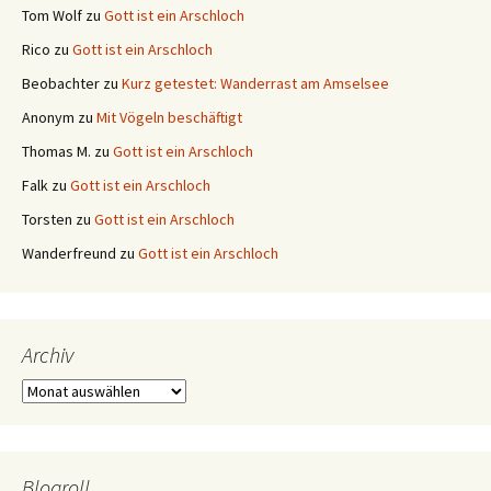
Tom Wolf
zu
Gott ist ein Arschloch
Rico
zu
Gott ist ein Arschloch
Beobachter
zu
Kurz getestet: Wanderrast am Amselsee
Anonym
zu
Mit Vögeln beschäftigt
Thomas M.
zu
Gott ist ein Arschloch
Falk
zu
Gott ist ein Arschloch
Torsten
zu
Gott ist ein Arschloch
Wanderfreund
zu
Gott ist ein Arschloch
Archiv
Archiv
Blogroll