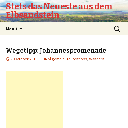
Stets das Neueste aus dem
Elbsandstein
Springe
Suchen
Menü
zum
nach:
Inhalt
Wegetipp: Johannespromenade
5. Oktober 2013
Allgemein
,
Tourentipps
,
Wandern