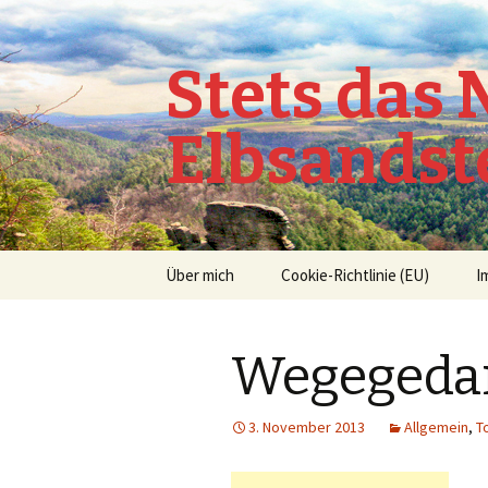
Stets das
Elbsandst
Springe
Über mich
Cookie-Richtlinie (EU)
I
zum
Inhalt
Wegegedan
3. November 2013
Allgemein
,
T