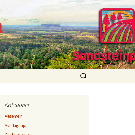
m
Suchen
nach:
Kategorien
Allgemein
Ausflugstipp
Gaststättentest