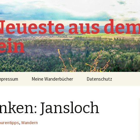
 Neueste aus de
ein
mpressum
Meine Wanderbücher
Datenschutz
ken: Jansloch
ourentipps
,
Wandern