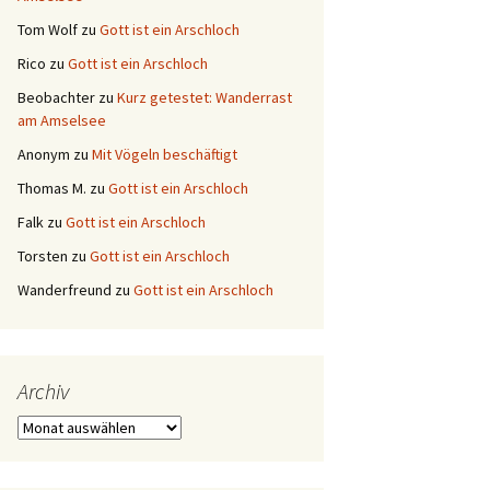
Tom Wolf
zu
Gott ist ein Arschloch
Rico
zu
Gott ist ein Arschloch
Beobachter
zu
Kurz getestet: Wanderrast
am Amselsee
Anonym
zu
Mit Vögeln beschäftigt
Thomas M.
zu
Gott ist ein Arschloch
Falk
zu
Gott ist ein Arschloch
Torsten
zu
Gott ist ein Arschloch
Wanderfreund
zu
Gott ist ein Arschloch
Archiv
Archiv