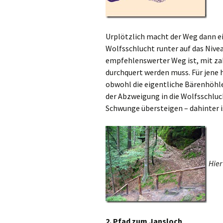
Urplötzlich macht der Weg dann ei
Wolfsschlucht runter auf das Nivea
empfehlenswerter Weg ist, mit zah
durchquert werden muss. Für jene 
obwohl die eigentliche Bärenhöhle 
der Abzweigung in die Wolfsschluc
Schwunge übersteigen – dahinter is
Hier
2. Pfad zum Jansloch