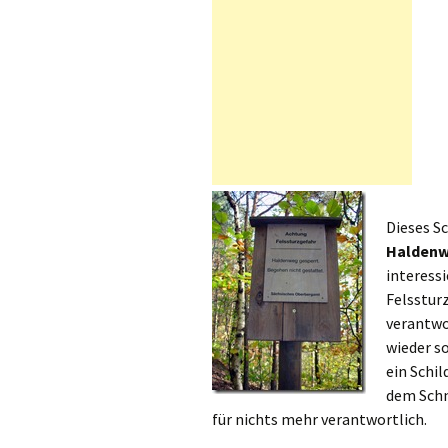
Dieses S
Halden
interessi
Felssturz
verantwor
wieder s
ein Schil
dem Schn
für nichts mehr verantwortlich.