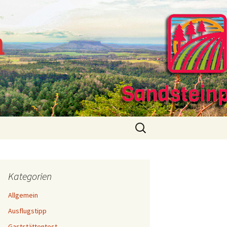
m
Suchen
nach:
Kategorien
Allgemein
Ausflugstipp
Gaststättentest