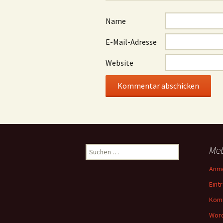
Name
E-Mail-Adresse
Website
Suchen
Me
nach:
Anm
Eint
Kom
Word