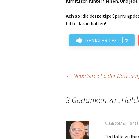
Kirnitzsch runterfließen. Und jed
Ach so:
die derzeitige Sperrung de
bitte daran halten!
GENIALER TEXT
2
Beitrags-
←
Neue Streiche der Nationa
Navigation
3 Gedanken zu „
Hald
2. Juli 2015 um 6:07 
Ein Hallo zu Ihn