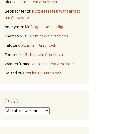
Rico
zu
Gott ist ein Arschloch
Beobachter
zu
Kurz getestet: Wanderrast
am Amselsee
Anonym
zu
Mit Vögeln beschäftigt
Thomas M.
zu
Gott ist ein Arschloch
Falk
zu
Gott ist ein Arschloch
Torsten
zu
Gott ist ein Arschloch
Wanderfreund
zu
Gott ist ein Arschloch
Roland
zu
Gott ist ein Arschloch
Archiv
Archiv