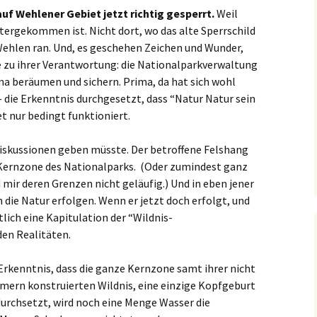
auf Wehlener Gebiet jetzt richtig gesperrt.
Weil
ntergekommen ist. Nicht dort, wo das alte Sperrschild
Wehlen ran. Und, es geschehen Zeichen und Wunder,
 zu ihrer Verantwortung: die Nationalparkverwaltung
rma beräumen und sichern. Prima, da hat sich wohl
– die Erkenntnis durchgesetzt, dass “Natur Natur sein
t nur bedingt funktioniert.
diskussionen geben müsste. Der betroffene Felshang
 Kernzone des Nationalparks. (Oder zumindest ganz
 mir deren Grenzen nicht geläufig.) Und in eben jener
in die Natur erfolgen. Wenn er jetzt doch erfolgt, und
ntlich eine Kapitulation der “Wildnis-
en Realitäten.
r Erkenntnis, dass die ganze Kernzone samt ihrer nicht
mern konstruierten Wildnis, eine einzige Kopfgeburt
r durchsetzt, wird noch eine Menge Wasser die