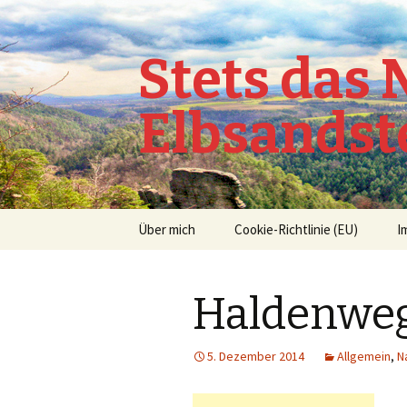
Stets das
Elbsandst
Springe
Über mich
Cookie-Richtlinie (EU)
I
zum
Inhalt
Haldenweg
5. Dezember 2014
Allgemein
,
N