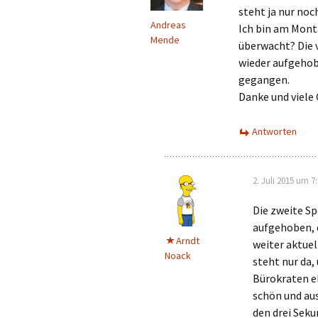
steht ja nur noc
Andreas
Ich bin am Mont
Mende
überwacht? Die 
wieder aufgehob
gegangen.
Danke und viele
Antworten
2. Juli 2015 um 7
Die zweite Sp
aufgehoben, d
Arndt
weiter aktuel
Noack
steht nur da,
Bürokraten eb
schön und aus
den drei Seku