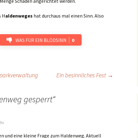
e Menge Schaden angerichtet werden.
s H
aldenweges
hat durchaus mal einen Sinn. Also
WAS FÜR EIN BLÖDSINN
0
lparkverwaltung
Ein besinnliches Fest
→
enweg gesperrt
“
Uhr
en und eine kleine Frage zum Haldenweg. Aktuell