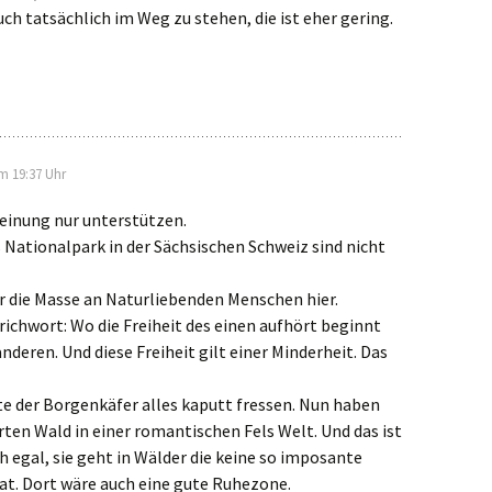
uch tatsächlich im Weg zu stehen, die ist eher gering.
m 19:37 Uhr
Meinung nur unterstützen.
 Nationalpark in der Sächsischen Schweiz sind nicht
ür die Masse an Naturliebenden Menschen hier.
prichwort: Wo die Freiheit des einen aufhört beginnt
anderen. Und diese Freiheit gilt einer Minderheit. Das
 der Borgenkäfer alles kaputt fressen. Nun haben
rten Wald in einer romantischen Fels Welt. Und das ist
h egal, sie geht in Wälder die keine so imposante
at. Dort wäre auch eine gute Ruhezone.