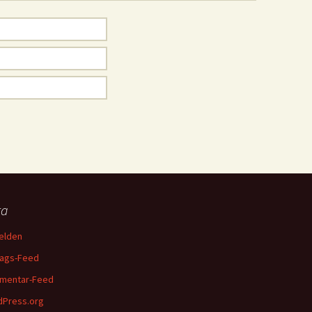
ta
elden
rags-Feed
mentar-Feed
Press.org