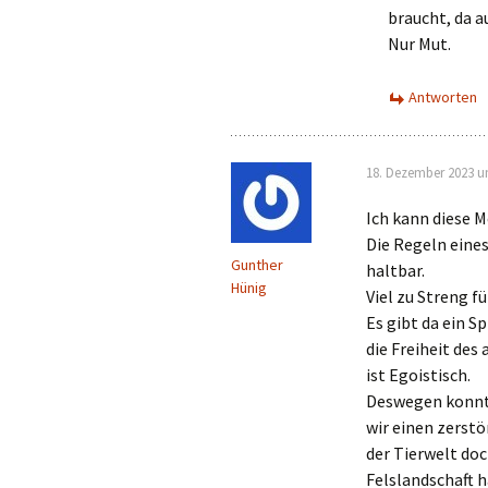
braucht, da a
Nur Mut.
Antworten
18. Dezember 2023 u
Ich kann diese 
Die Regeln eines
Gunther
haltbar.
Hünig
Viel zu Streng f
Es gibt da ein S
die Freiheit des 
ist Egoistisch.
Deswegen konnte
wir einen zerstö
der Tierwelt doc
Felslandschaft h