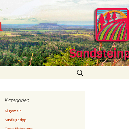
m
Suchen
nach:
Kategorien
Allgemein
Ausflugstipp
Gaststättentest