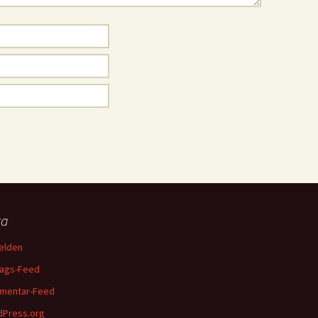
ta
elden
rags-Feed
mentar-Feed
Press.org