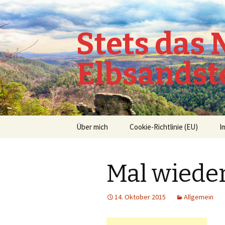
Stets das
Elbsandst
Springe
Über mich
Cookie-Richtlinie (EU)
I
zum
Inhalt
Mal wieder
14. Oktober 2015
Allgemein