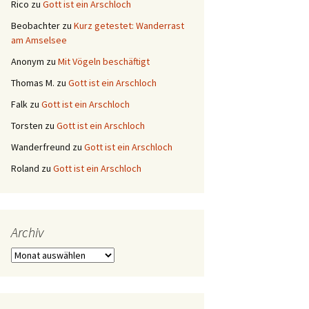
Rico
zu
Gott ist ein Arschloch
Beobachter
zu
Kurz getestet: Wanderrast
am Amselsee
Anonym
zu
Mit Vögeln beschäftigt
Thomas M.
zu
Gott ist ein Arschloch
Falk
zu
Gott ist ein Arschloch
Torsten
zu
Gott ist ein Arschloch
Wanderfreund
zu
Gott ist ein Arschloch
Roland
zu
Gott ist ein Arschloch
Archiv
Archiv