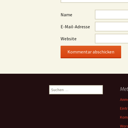
Name
E-Mail-Adresse
Website
Suchen
Me
nach:
Anm
Eint
Kom
Word