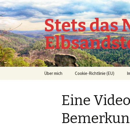
Stets das
Elbsandst
Springe
Über mich
Cookie-Richtlinie (EU)
I
zum
Inhalt
Eine Video
Bemerkun