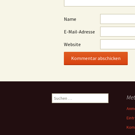
Name
E-Mail-Adresse
Website
Suchen
Me
nach:
Anm
Eint
Kom