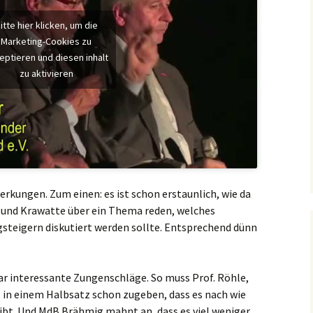
itte hier klicken, um die
Marketing-Cookies zu
eptieren und diesen inhalt
zu aktivieren
rkungen. Zum einen: es ist schon erstaunlich, wie da
 und Krawatte über ein Thema reden, welches
steigern diskutiert werden sollte. Entsprechend dünn
aar interessante Zungenschläge. So muss Prof. Röhle,
 in einem Halbsatz schon zugeben, dass es nach wie
ibt. Und MdB Brähmig mahnt an, dass es viel weniger