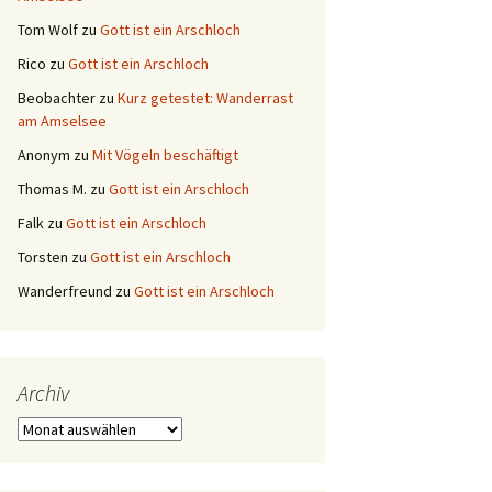
Tom Wolf
zu
Gott ist ein Arschloch
Rico
zu
Gott ist ein Arschloch
Beobachter
zu
Kurz getestet: Wanderrast
am Amselsee
Anonym
zu
Mit Vögeln beschäftigt
Thomas M.
zu
Gott ist ein Arschloch
Falk
zu
Gott ist ein Arschloch
Torsten
zu
Gott ist ein Arschloch
Wanderfreund
zu
Gott ist ein Arschloch
Archiv
Archiv