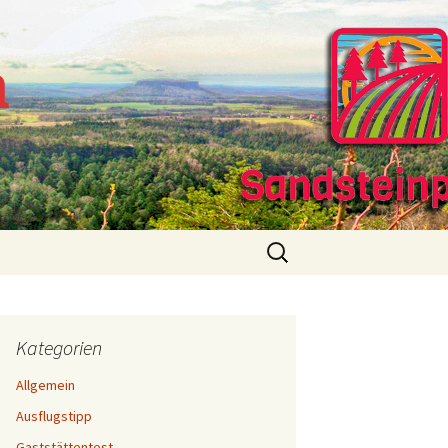
m
Suchen
nach:
Kategorien
Allgemein
Ausflugstipp
Gaststättentest