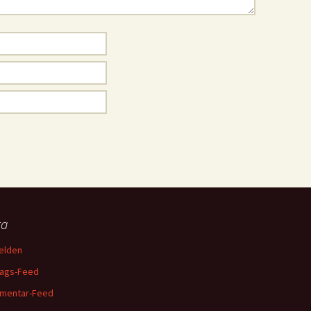
ta
elden
rags-Feed
mentar-Feed