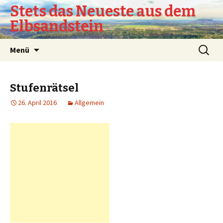
Stets das Neueste aus dem
Elbsandstein
Springe
Suchen
Menü
zum
nach:
Inhalt
Stufenrätsel
26. April 2016
Allgemein