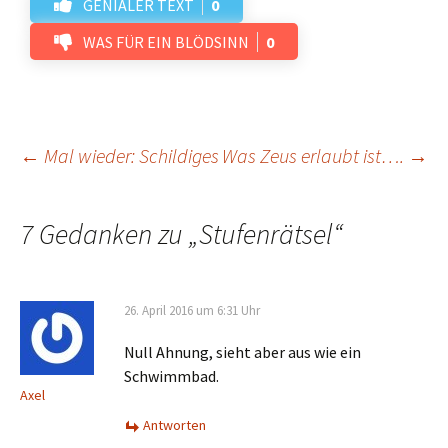
GENIALER TEXT
0
WAS FÜR EIN BLÖDSINN
0
Beitrags-
←
Mal wieder: Schildiges
Was Zeus erlaubt ist….
→
Navigation
7 Gedanken zu „
Stufenrätsel
“
26. April 2016 um 6:31 Uhr
Null Ahnung, sieht aber aus wie ein
Schwimmbad.
Axel
Antworten