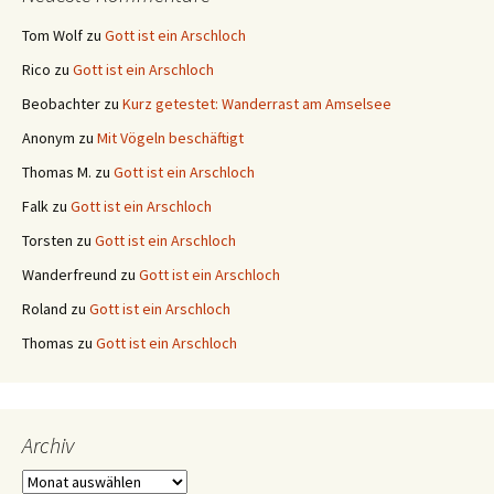
Tom Wolf
zu
Gott ist ein Arschloch
Rico
zu
Gott ist ein Arschloch
Beobachter
zu
Kurz getestet: Wanderrast am Amselsee
Anonym
zu
Mit Vögeln beschäftigt
Thomas M.
zu
Gott ist ein Arschloch
Falk
zu
Gott ist ein Arschloch
Torsten
zu
Gott ist ein Arschloch
Wanderfreund
zu
Gott ist ein Arschloch
Roland
zu
Gott ist ein Arschloch
Thomas
zu
Gott ist ein Arschloch
Archiv
Archiv