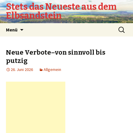
Stets das Neueste aus dem
Elbsandstein
Springe
Suchen
Menü
zum
nach:
Inhalt
Neue Verbote–von sinnvoll bis
putzig
26. Juni 2026
Allgemein