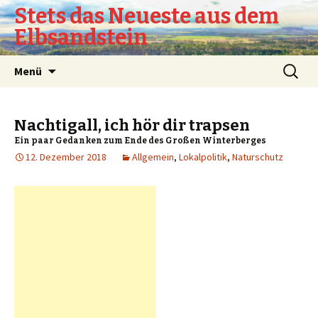
Stets das Neueste aus dem
Elbsandstein
Springe
Suchen
Menü
zum
nach:
Inhalt
Nachtigall, ich hör dir trapsen
Ein paar Gedanken zum Ende des Großen Winterberges
12. Dezember 2018
Allgemein
,
Lokalpolitik
,
Naturschutz