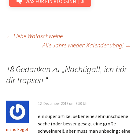
WAS FÜR EIN BLÖDSINN
5
Beitrags-
←
Liebe Waldschweine
Alle Jahre wieder: Kalender übrig!
→
Navigation
18 Gedanken zu „
Nachtigall, ich hör
dir trapsen
“
12. Dezember 2018 um 8:50 Uhr
ein super artikel ueber eine sehr unschoene
sache (oder besser gesagt eine große
mario kegel
schweinerei). aber muss man unbedingt eine