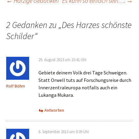
Beitrags-
←
Harzige Gedanken
Es kann so einfach sein….
→
Navigation
2 Gedanken zu „
Des Harzes schönste
Schilder
“
29. August 2013 um 10:41 Uhr
Gebiete deinem Volk drei Tage Schweigen.
Statt Orwell tuts auf Forschungsreise durch
Rolf Böhm
Innerzentraleuropa notfalls auch ein
Lukanga Mukara.
Antworten
6. September 2013 um 0:39 Uhr