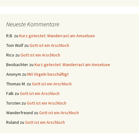
Neueste Kommentare
R.B.
zu
Kurz getestet: Wanderrast am Amselsee
Tom Wolf
zu
Gott ist ein Arschloch
Rico
zu
Gott ist ein Arschloch
Beobachter
zu
Kurz getestet: Wanderrast am Amselsee
Anonym
zu
Mit Vögeln beschäftigt
Thomas M.
zu
Gott ist ein Arschloch
Falk
zu
Gott ist ein Arschloch
Torsten
zu
Gott ist ein Arschloch
Wanderfreund
zu
Gott ist ein Arschloch
Roland
zu
Gott ist ein Arschloch