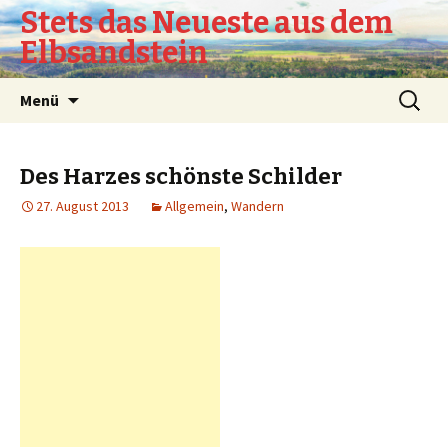
Stets das Neueste aus dem
Elbsandstein
Springe
Suchen
Menü
zum
nach:
Inhalt
Des Harzes schönste Schilder
27. August 2013
Allgemein
,
Wandern