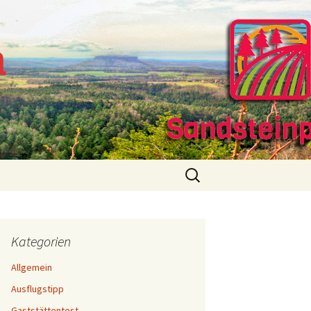
m
Suchen
nach:
Kategorien
Allgemein
Ausflugstipp
Gaststättentest