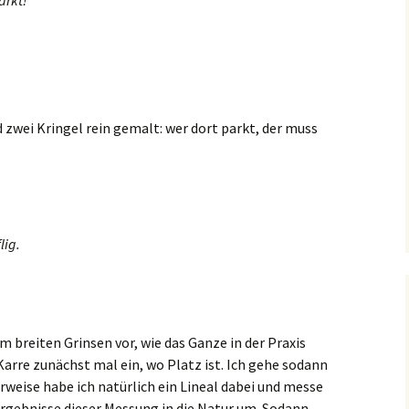
arkt!
 zwei Kringel rein gemalt: wer dort parkt, der muss
lig.
m breiten Grinsen vor, wie das Ganze in der Praxis
arre zunächst mal ein, wo Platz ist. Ich gehe sodann
erweise habe ich natürlich ein Lineal dabei und messe
e Ergebnisse dieser Messung in die Natur um. Sodann