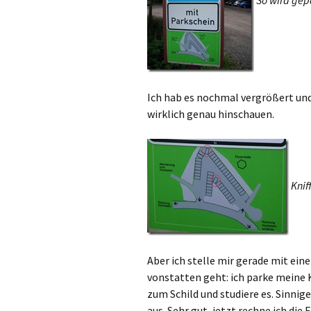
So wird gep
Ich hab es nochmal vergrößert und
wirklich genau hinschauen.
Kniff
Aber ich stelle mir gerade mit eine
vonstatten geht: ich parke meine K
zum Schild und studiere es. Sinnig
aus. Sehr gut, jetzt rechne ich di