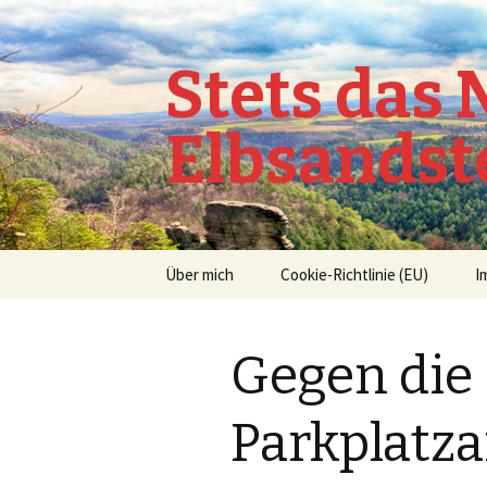
Stets das
Elbsandst
Springe
Über mich
Cookie-Richtlinie (EU)
I
zum
Inhalt
Gegen die
Parkplatz