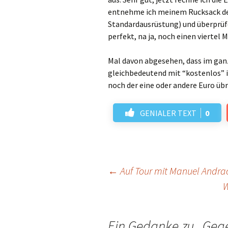
entnehme ich meinem Rucksack den
Standardausrüstung) und überprüfe 
perfekt, na ja, noch einen viertel 
Mal davon abgesehen, dass im gan
gleichbedeutend mit “kostenlos” is
noch der eine oder andere Euro übr
GENIALER TEXT
0
Beitrags-
←
Auf Tour mit Manuel Andra
W
Navigation
Ein Gedanke zu „
Gege