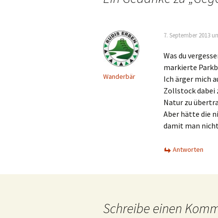
7. September 2013 u
Was du vergesse
markierte Parkbu
Wanderbär
Ich ärger mich a
Zollstock dabei 
Natur zu übertra
Aber hätte die 
damit man nich
Antworten
Schreibe einen Kom