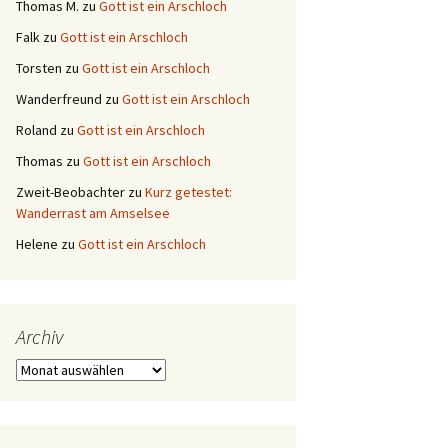
Thomas M.
zu
Gott ist ein Arschloch
Falk
zu
Gott ist ein Arschloch
Torsten
zu
Gott ist ein Arschloch
Wanderfreund
zu
Gott ist ein Arschloch
Roland
zu
Gott ist ein Arschloch
Thomas
zu
Gott ist ein Arschloch
Zweit-Beobachter
zu
Kurz getestet:
Wanderrast am Amselsee
Helene
zu
Gott ist ein Arschloch
Archiv
Archiv