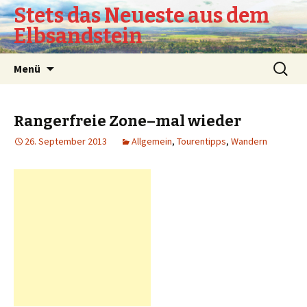
Stets das Neueste aus dem
Elbsandstein
Springe
Suchen
Menü
zum
nach:
Inhalt
Rangerfreie Zone–mal wieder
26. September 2013
Allgemein
,
Tourentipps
,
Wandern