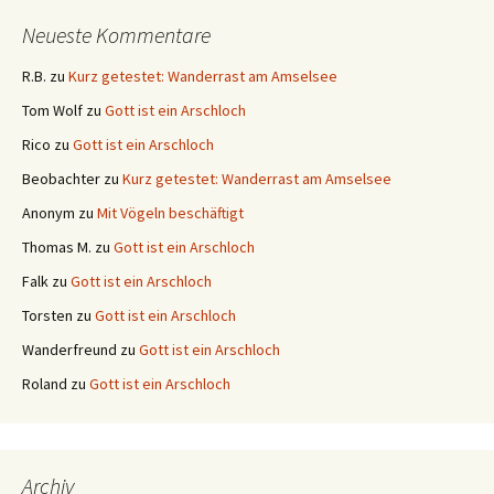
Neueste Kommentare
R.B.
zu
Kurz getestet: Wanderrast am Amselsee
Tom Wolf
zu
Gott ist ein Arschloch
Rico
zu
Gott ist ein Arschloch
Beobachter
zu
Kurz getestet: Wanderrast am Amselsee
Anonym
zu
Mit Vögeln beschäftigt
Thomas M.
zu
Gott ist ein Arschloch
Falk
zu
Gott ist ein Arschloch
Torsten
zu
Gott ist ein Arschloch
Wanderfreund
zu
Gott ist ein Arschloch
Roland
zu
Gott ist ein Arschloch
Archiv