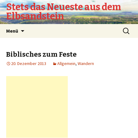
Stets das Neueste aus dem
Elbsandstein
Springe
Suchen
Menü
zum
nach:
Inhalt
Biblisches zum Feste
20. Dezember 2013
Allgemein
,
Wandern