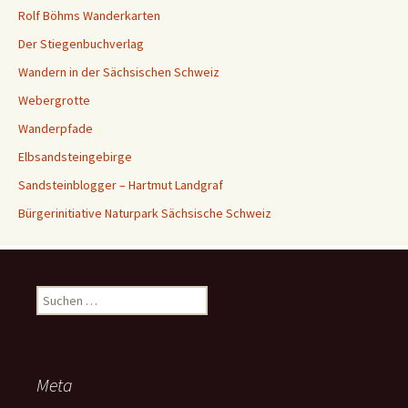
Rolf Böhms Wanderkarten
Der Stiegenbuchverlag
Wandern in der Sächsischen Schweiz
Webergrotte
Wanderpfade
Elbsandsteingebirge
Sandsteinblogger – Hartmut Landgraf
Bürgerinitiative Naturpark Sächsische Schweiz
Suchen
nach:
Meta