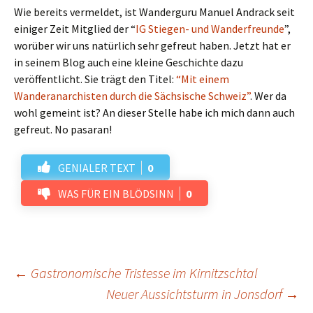
Wie bereits vermeldet, ist Wanderguru Manuel Andrack seit
einiger Zeit Mitglied der “
IG Stiegen- und Wanderfreunde
”,
worüber wir uns natürlich sehr gefreut haben. Jetzt hat er
in seinem Blog auch eine kleine Geschichte dazu
veröffentlicht. Sie trägt den Titel:
“Mit einem
Wanderanarchisten durch die Sächsische Schweiz”
. Wer da
wohl gemeint ist? An dieser Stelle habe ich mich dann auch
gefreut. No pasaran!
GENIALER TEXT
0
WAS FÜR EIN BLÖDSINN
0
Beitrags-
←
Gastronomische Tristesse im Kirnitzschtal
Neuer Aussichtsturm in Jonsdorf
→