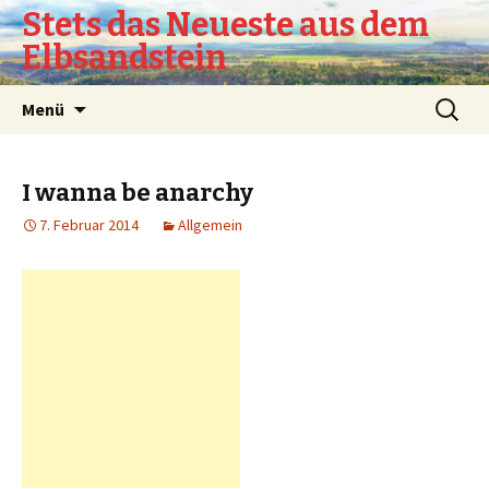
Stets das Neueste aus dem
Elbsandstein
Springe
Suchen
Menü
zum
nach:
Inhalt
I wanna be anarchy
7. Februar 2014
Allgemein