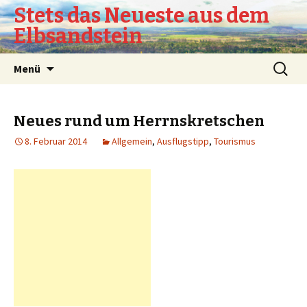
Stets das Neueste aus dem
Elbsandstein
Springe
Suchen
Menü
zum
nach:
Inhalt
Neues rund um Herrnskretschen
8. Februar 2014
Allgemein
,
Ausflugstipp
,
Tourismus