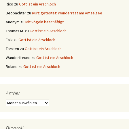
Rico
zu
Gott ist ein Arschloch
Beobachter
zu
Kurz getestet: Wanderrast am Amselsee
Anonym
zu
Mit Vögeln beschäftigt
Thomas M.
zu
Gott ist ein Arschloch
Falk
zu
Gott ist ein Arschloch
Torsten
zu
Gott ist ein Arschloch
Wanderfreund
zu
Gott ist ein Arschloch
Roland
zu
Gott ist ein Arschloch
Archiv
Archiv
Blogroll