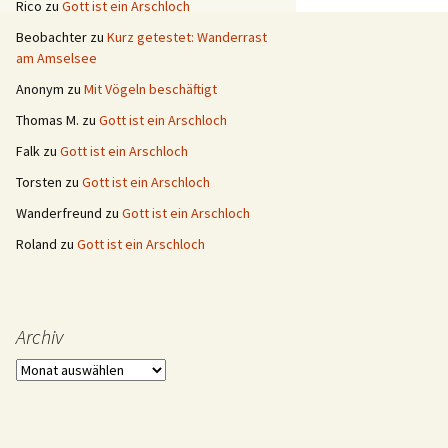
Rico
zu
Gott ist ein Arschloch
Beobachter
zu
Kurz getestet: Wanderrast
am Amselsee
Anonym
zu
Mit Vögeln beschäftigt
Thomas M.
zu
Gott ist ein Arschloch
Falk
zu
Gott ist ein Arschloch
Torsten
zu
Gott ist ein Arschloch
Wanderfreund
zu
Gott ist ein Arschloch
Roland
zu
Gott ist ein Arschloch
Archiv
Archiv