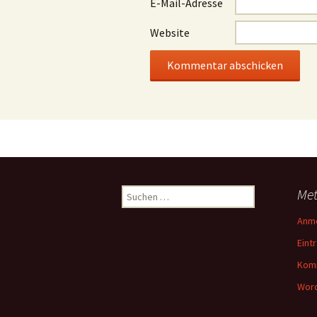
E-Mail-Adresse
Website
Suchen
Me
nach:
Anm
Eint
Kom
Word