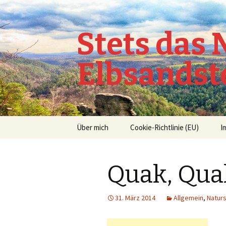
Stets das
Elbsandst
Springe
Über mich
Cookie-Richtlinie (EU)
I
zum
Inhalt
Quak, Qua
31. März 2014
Allgemein
,
Natur