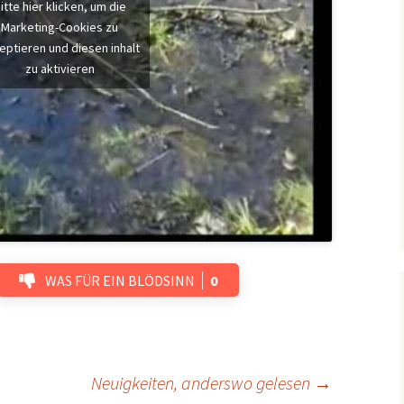
itte hier klicken, um die
Marketing-Cookies zu
eptieren und diesen inhalt
zu aktivieren
WAS FÜR EIN BLÖDSINN
0
Neuigkeiten, anderswo gelesen
→