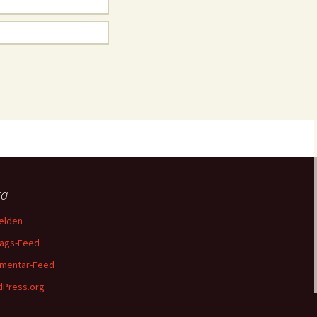
ta
elden
rags-Feed
mentar-Feed
Press.org