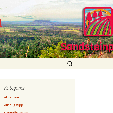
m
Suchen
nach:
Kategorien
Allgemein
Ausflugstipp
Gaststättentest