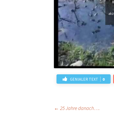
B
akz
GENIALER TEXT
0
Beitrags-
←
25 Jahre danach….