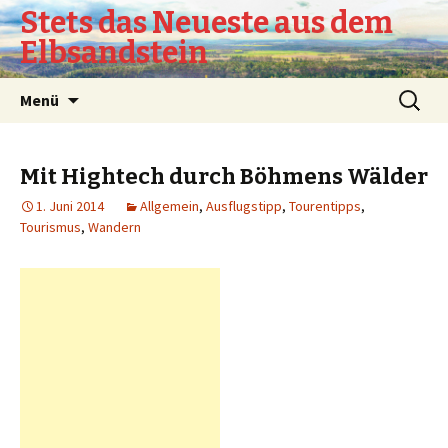
Stets das Neueste aus dem
Elbsandstein
Springe
Suchen
Menü
zum
nach:
Inhalt
Mit Hightech durch Böhmens Wälder
1. Juni 2014
Allgemein
,
Ausflugstipp
,
Tourentipps
,
Tourismus
,
Wandern