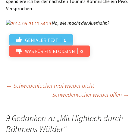
spendiere ich bei der nächsten Tour ins Böhmische ein Pivo.
Versprochen.
Na, wie macht der Auerhahn?
GENIALER TEXT
1
WAS FÜR EIN BLÖDSINN
0
Beitrags-
←
Schwedenlöcher mal wieder dicht
Schwedenlöcher wieder offen
→
Navigation
9 Gedanken zu „
Mit Hightech durch
Böhmens Wälder
“