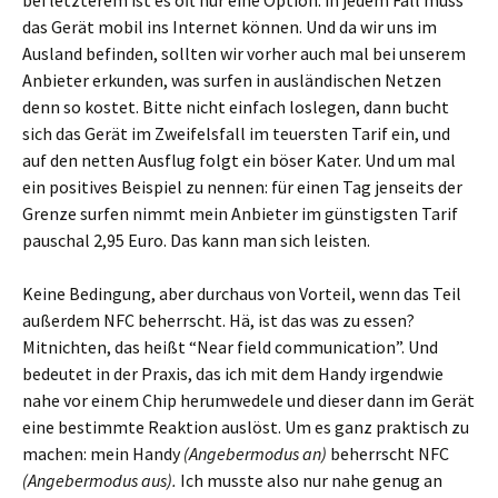
bei letzterem ist es oft nur eine Option: in jedem Fall muss
das Gerät mobil ins Internet können. Und da wir uns im
Ausland befinden, sollten wir vorher auch mal bei unserem
Anbieter erkunden, was surfen in ausländischen Netzen
denn so kostet. Bitte nicht einfach loslegen, dann bucht
sich das Gerät im Zweifelsfall im teuersten Tarif ein, und
auf den netten Ausflug folgt ein böser Kater. Und um mal
ein positives Beispiel zu nennen: für einen Tag jenseits der
Grenze surfen nimmt mein Anbieter im günstigsten Tarif
pauschal 2,95 Euro. Das kann man sich leisten.
Keine Bedingung, aber durchaus von Vorteil, wenn das Teil
außerdem NFC beherrscht. Hä, ist das was zu essen?
Mitnichten, das heißt “Near field communication”. Und
bedeutet in der Praxis, das ich mit dem Handy irgendwie
nahe vor einem Chip herumwedele und dieser dann im Gerät
eine bestimmte Reaktion auslöst. Um es ganz praktisch zu
machen: mein Handy
(Angebermodus an)
beherrscht NFC
(Angebermodus aus).
Ich musste also nur nahe genug an