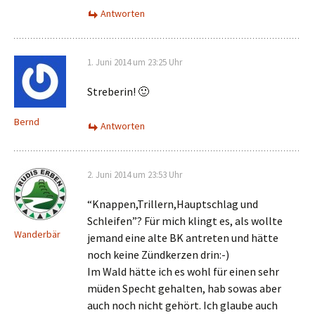
Antworten
1. Juni 2014 um 23:25 Uhr
Streberin! 🙂
Bernd
Antworten
2. Juni 2014 um 23:53 Uhr
“Knappen,Trillern,Hauptschlag und
Schleifen”? Für mich klingt es, als wollte
Wanderbär
jemand eine alte BK antreten und hätte
noch keine Zündkerzen drin:-)
Im Wald hätte ich es wohl für einen sehr
müden Specht gehalten, hab sowas aber
auch noch nicht gehört. Ich glaube auch