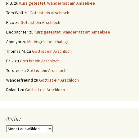
R.B.
zu
Kurz getestet: Wanderrast am Amselsee
Tom Wolf
zu
Gott ist ein Arschloch
Rico
zu
Gott ist ein Arschloch
Beobachter
zu
Kurz getestet: Wanderrast am Amselsee
Anonym
zu
Mit Vögeln beschäftigt
Thomas M.
zu
Gott ist ein Arschloch
Falk
zu
Gott ist ein Arschloch
Torsten
zu
Gott ist ein Arschloch
Wanderfreund
zu
Gott ist ein Arschloch
Roland
zu
Gott ist ein Arschloch
Archiv
Archiv