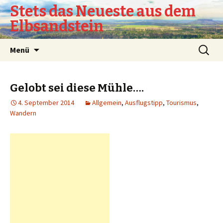
Stets das Neueste aus dem
Elbsandstein
Springe
Suchen
Menü
zum
nach:
Inhalt
Gelobt sei diese Mühle….
4. September 2014
Allgemein
,
Ausflugstipp
,
Tourismus
,
Wandern