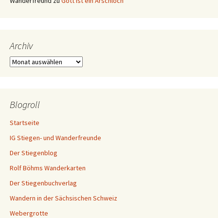
Wanderfreund
zu
Gott ist ein Arschloch
Archiv
A
r
c
h
i
Blogroll
v
Startseite
IG Stiegen- und Wanderfreunde
Der Stiegenblog
Rolf Böhms Wanderkarten
Der Stiegenbuchverlag
Wandern in der Sächsischen Schweiz
Webergrotte