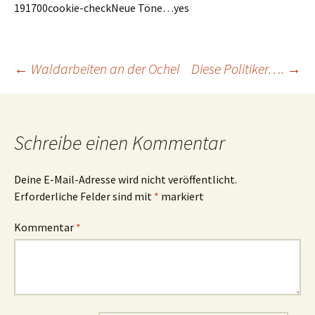
1917
0
0
cookie-check
Neue Töne…
yes
←
Waldarbeiten an der Ochel
Diese Politiker….
→
Beitrags-
Navigation
Schreibe einen Kommentar
Deine E-Mail-Adresse wird nicht veröffentlicht.
Erforderliche Felder sind mit
*
markiert
Kommentar
*