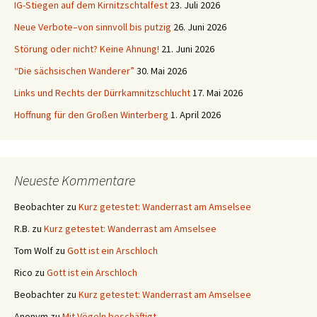
IG-Stiegen auf dem Kirnitzschtalfest
23. Juli 2026
Neue Verbote–von sinnvoll bis putzig
26. Juni 2026
Störung oder nicht? Keine Ahnung!
21. Juni 2026
“Die sächsischen Wanderer”
30. Mai 2026
Links und Rechts der Dürrkamnitzschlucht
17. Mai 2026
Hoffnung für den Großen Winterberg
1. April 2026
Neueste Kommentare
Beobachter
zu
Kurz getestet: Wanderrast am Amselsee
R.B.
zu
Kurz getestet: Wanderrast am Amselsee
Tom Wolf
zu
Gott ist ein Arschloch
Rico
zu
Gott ist ein Arschloch
Beobachter
zu
Kurz getestet: Wanderrast am Amselsee
Anonym
zu
Mit Vögeln beschäftigt