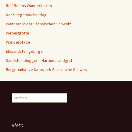
Rolf Böhms Wanderkarten
Der Stiegenbuchverlag
Wandern in der Sächsischen Schweiz
Webergrotte
Wanderpfade
Elbsandsteingebirge
Sandsteinblogger – Hartmut Landgraf
Bürgerinitiative Naturpark Sächsische Schweiz
Suchen
nach:
Meta