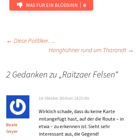
WAS FÜR EIN BLÖDSINN
0
Beitrags-
←
Diese Politiker….
Hanghühner rund um Tharandt
→
Navigation
2 Gedanken zu „
Raitzaer Felsen
“
14. Oktober 2014 um 14:23 Uhr
Wirklich schade, dass du keine Karte
mitangefügt hast, auf der die Route – in
Beate
etwa – zu erkennen ist. Sieht sehr
Geyer
interessant aus, die Gegend!