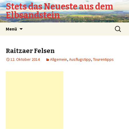
Stets das Neueste aus dem
Elbsandstein
Springe
Suchen
Menü
zum
nach:
Inhalt
Raitzaer Felsen
12. Oktober 2014
Allgemein
,
Ausflugstipp
,
Tourentipps