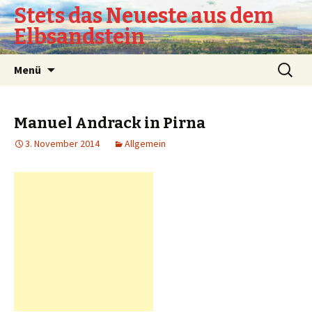
Stets das Neueste aus dem
Elbsandstein
Springe
Suchen
Menü
zum
nach:
Inhalt
Manuel Andrack in Pirna
3. November 2014
Allgemein