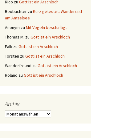
Rico
zu
Gott ist ein Arschloch
Beobachter
zu
Kurz getestet: Wanderrast
am Amselsee
Anonym
zu
Mit Vögeln beschäftigt
Thomas M.
zu
Gott ist ein Arschloch
Falk
zu
Gott ist ein Arschloch
Torsten
zu
Gott ist ein Arschloch
Wanderfreund
zu
Gott ist ein Arschloch
Roland
zu
Gott ist ein Arschloch
Archiv
Archiv