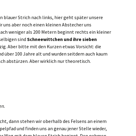
 blauer Strich nach links, hier geht später unsere
r uns aber noch einen kleinen Abstecher uns
Nach weniger als 200 Metern beginnt rechts ein kleiner
selbigen sind
Schneewittchen und ihre sieben
g. Aber bitte mit den Kurzen etwas Vorsicht: die
ind über 100 Jahre alt und wurden seitdem auch kaum
ch abstürzen. Aber wirklich nur theoretisch.
en.
cht, dann stehen wir oberhalb des Felsens an einem
elpfad und finden uns an genau jener Stelle wieder,
der Weg mit dem blauen Strich beginnt. Den nehmen