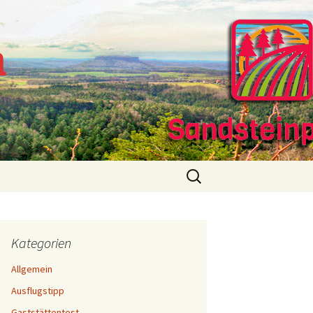
m
Suchen
nach:
Kategorien
Allgemein
Ausflugstipp
Gaststättentest