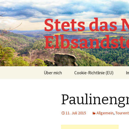
Stets das
Elbsandst
Springe
Über mich
Cookie-Richtlinie (EU)
I
zum
Inhalt
Paulineng
11. Juli 2015
Allgemein
,
Tourent