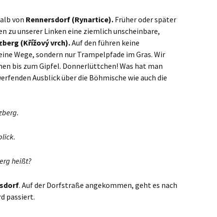
halb von
Rennersdorf (Rynartice).
Früher oder später
en zu unserer Linken eine ziemlich unscheinbare,
berg (Křížový vrch).
Auf den führen keine
eine Wege, sondern nur Trampelpfade im Gras. Wir
en bis zum Gipfel. Donnerlüttchen! Was hat man
erfenden Ausblick über die Böhmische wie auch die
zberg.
blick.
erg heißt?
sdorf
. Auf der Dorfstraße angekommen, geht es nach
d passiert.