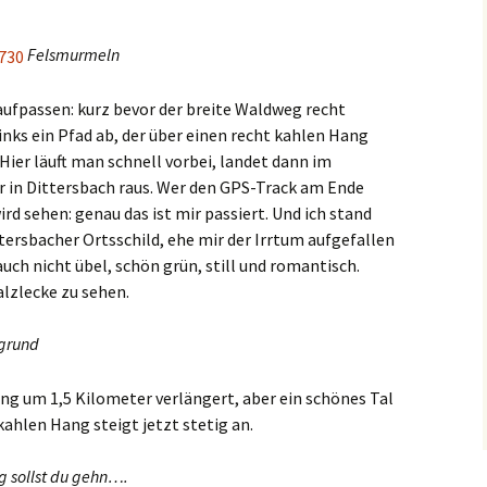
Felsmurmeln
 aufpassen: kurz bevor der breite Waldweg recht
inks ein Pfad ab, der über einen recht kahlen Hang
Hier läuft man schnell vorbei, landet dann im
in Dittersbach raus. Wer den GPS-Track am Ende
ird sehen: genau das ist mir passiert. Und ich stand
tersbacher Ortsschild, ehe mir der Irrtum aufgefallen
auch nicht übel, schön grün, still und romantisch.
alzlecke zu sehen.
grund
ng um 1,5 Kilometer verlängert, aber ein schönes Tal
ahlen Hang steigt jetzt stetig an.
g sollst du gehn….