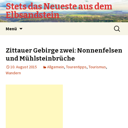
Stets das Neueste aus dem
Elbsandstein
Springe
Suchen
Menü
zum
nach:
Inhalt
Zittauer Gebirge zwei: Nonnenfelsen
und Mühlsteinbrüche
10. August 2015
Allgemein
,
Tourentipps
,
Tourismus
,
Wandern