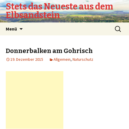
Stets das Neueste aus dem
Elbsandstein
Springe
Suchen
Menü
zum
nach:
Inhalt
Donnerbalken am Gohrisch
19. Dezember 2015
Allgemein
,
Naturschutz