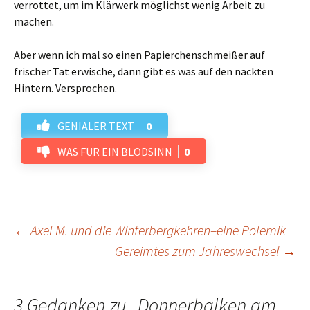
verrottet, um im Klärwerk möglichst wenig Arbeit zu
machen.
Aber wenn ich mal so einen Papierchenschmeißer auf
frischer Tat erwische, dann gibt es was auf den nackten
Hintern. Versprochen.
GENIALER TEXT
0
WAS FÜR EIN BLÖDSINN
0
Beitrags-
←
Axel M. und die Winterbergkehren–eine Polemik
Gereimtes zum Jahreswechsel
→
Navigation
3 Gedanken zu „
Donnerbalken am