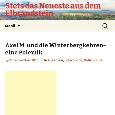
Stets das Neueste aus dem
Elbsandstein
Springe
Suchen
Menü
zum
nach:
Inhalt
Axel M. und die Winterbergkehren–
eine Polemik
21. November 2015
Allgemein
,
Lokalpolitik
,
Naturschutz