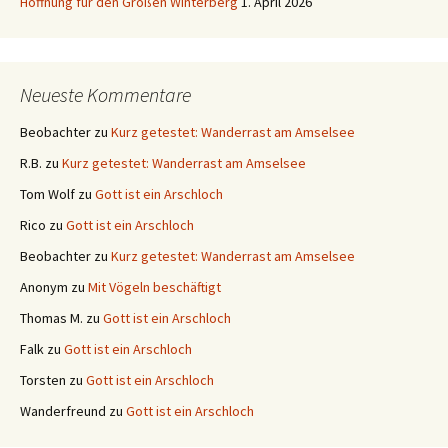
Hoffnung für den Großen Winterberg
1. April 2026
Neueste Kommentare
Beobachter
zu
Kurz getestet: Wanderrast am Amselsee
R.B.
zu
Kurz getestet: Wanderrast am Amselsee
Tom Wolf
zu
Gott ist ein Arschloch
Rico
zu
Gott ist ein Arschloch
Beobachter
zu
Kurz getestet: Wanderrast am Amselsee
Anonym
zu
Mit Vögeln beschäftigt
Thomas M.
zu
Gott ist ein Arschloch
Falk
zu
Gott ist ein Arschloch
Torsten
zu
Gott ist ein Arschloch
Wanderfreund
zu
Gott ist ein Arschloch