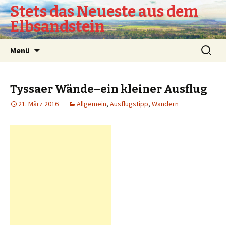
Stets das Neueste aus dem
Elbsandstein
Springe
Suchen
Menü
zum
nach:
Inhalt
Tyssaer Wände–ein kleiner Ausflug
21. März 2016
Allgemein
,
Ausflugstipp
,
Wandern