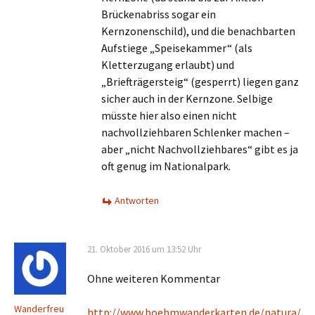
Brückenabriss sogar ein
Kernzonenschild), und die benachbarten
Aufstiege „Speisekammer“ (als
Kletterzugang erlaubt) und
„Briefträgersteig“ (gesperrt) liegen ganz
sicher auch in der Kernzone. Selbige
müsste hier also einen nicht
nachvollziehbaren Schlenker machen –
aber „nicht Nachvollziehbares“ gibt es ja
oft genug im Nationalpark.
Antworten
21. Oktober 2016 um 13:52 Uhr
Ohne weiteren Kommentar
Wanderfreu
http://www.boehmwanderkarten.de/natura/