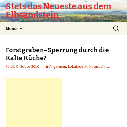
Stets das Neueste aus dem
Elbsandstein
Springe
Suchen
Menü
zum
nach:
Inhalt
Forstgraben–Sperrung durch die
Kalte Küche?
16. Oktober 2016
Allgemein
,
Lokalpolitik
,
Naturschutz