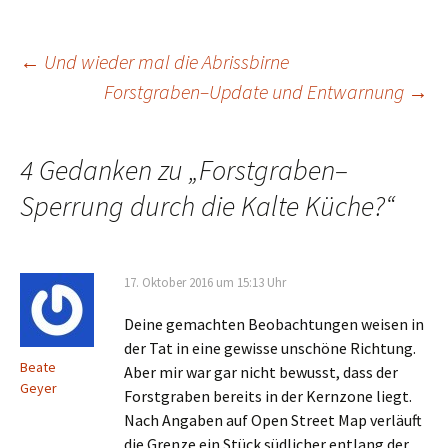
Beitrags-
←
Und wieder mal die Abrissbirne
Forstgraben–Update und Entwarnung
→
Navigation
4 Gedanken zu „
Forstgraben–
Sperrung durch die Kalte Küche?
“
17. Oktober 2016 um 15:13 Uhr
Deine gemachten Beobachtungen weisen in
der Tat in eine gewisse unschöne Richtung.
Beate
Aber mir war gar nicht bewusst, dass der
Geyer
Forstgraben bereits in der Kernzone liegt.
Nach Angaben auf Open Street Map verläuft
die Grenze ein Stück südlicher entlang der