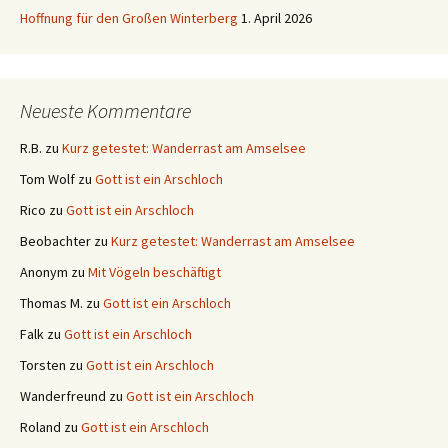
Hoffnung für den Großen Winterberg
1. April 2026
Neueste Kommentare
R.B.
zu
Kurz getestet: Wanderrast am Amselsee
Tom Wolf
zu
Gott ist ein Arschloch
Rico
zu
Gott ist ein Arschloch
Beobachter
zu
Kurz getestet: Wanderrast am Amselsee
Anonym
zu
Mit Vögeln beschäftigt
Thomas M.
zu
Gott ist ein Arschloch
Falk
zu
Gott ist ein Arschloch
Torsten
zu
Gott ist ein Arschloch
Wanderfreund
zu
Gott ist ein Arschloch
Roland
zu
Gott ist ein Arschloch