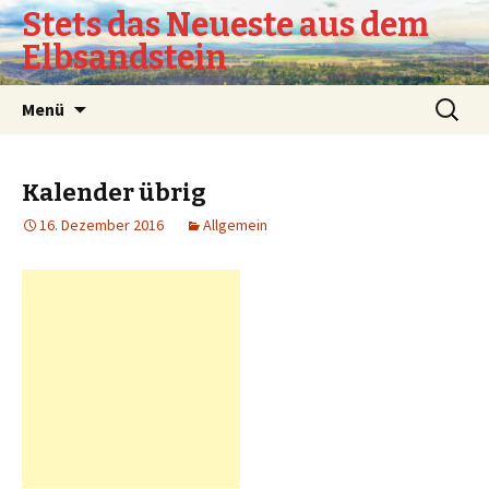
Stets das Neueste aus dem
Elbsandstein
Springe
Suchen
Menü
zum
nach:
Inhalt
Kalender übrig
16. Dezember 2016
Allgemein