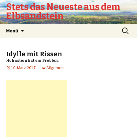
Stets das Neueste aus dem
Elbsandstein
Springe
Suchen
Menü
zum
nach:
Inhalt
Idylle mit Rissen
Hohnstein hat ein Problem
10. März 2017
Allgemein