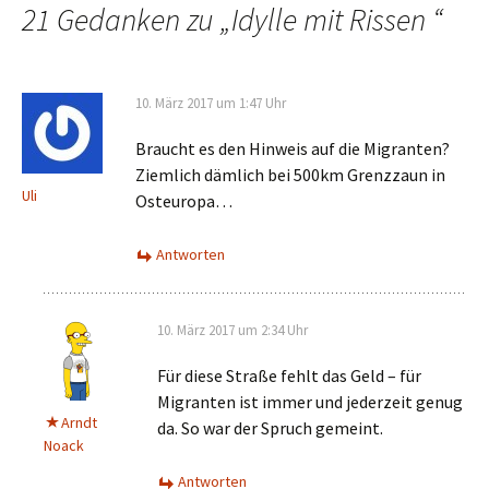
21 Gedanken zu „
Idylle mit Rissen
“
10. März 2017 um 1:47 Uhr
Braucht es den Hinweis auf die Migranten?
Ziemlich dämlich bei 500km Grenzzaun in
Uli
Osteuropa…
Antworten
10. März 2017 um 2:34 Uhr
Für diese Straße fehlt das Geld – für
Migranten ist immer und jederzeit genug
Arndt
da. So war der Spruch gemeint.
Noack
Antworten