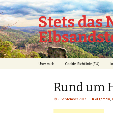
Stets das
Elbsandst
Springe
Über mich
Cookie-Richtlinie (EU)
I
zum
Inhalt
Rund um H
5. September 2017
Allgemein
,