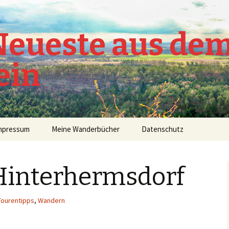
 Neueste aus de
ein
mpressum
Meine Wanderbücher
Datenschutz
interhermsdorf
Tourentipps
,
Wandern