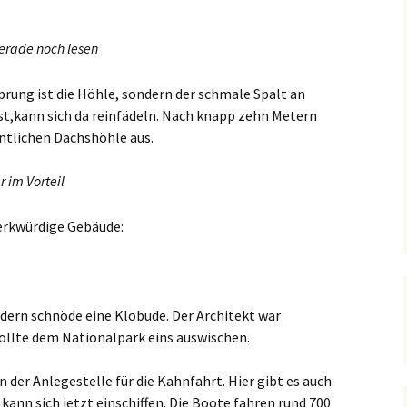
rade noch lesen
sprung ist die Höhle, sondern der schmale Spalt an
ist,kann sich da reinfädeln. Nach knapp zehn Metern
entlichen Dachshöhle aus.
ar im Vorteil
merkwürdige Gebäude:
ndern schnöde eine Klobude. Der Architekt war
ollte dem Nationalpark eins auswischen.
n der Anlegestelle für die Kahnfahrt. Hier gibt es auch
kann sich jetzt einschiffen. Die Boote fahren rund 700