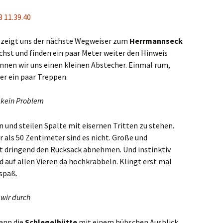
 zeigt uns der nächste Wegweiser zum
Herrmannseck
chst und finden ein paar Meter weiter den Hinweis
nnen wir uns einen kleinen Abstecher. Einmal rum,
er ein paar Treppen.
es kein Problem
 und steilen Spalte mit eisernen Tritten zu stehen.
r als 50 Zentimeter sind es nicht. Große und
t dringend den Rucksack abnehmen. Und instinktiv
 auf allen Vieren da hochkrabbeln. Klingt erst mal
spaß.
 wir durch
ann die
Schlegelhütte
mit einem hübschen Ausblick