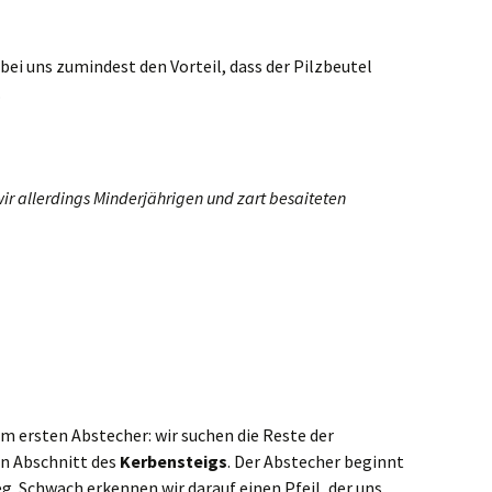
bei uns zumindest den Vorteil, dass der Pilzbeutel
.
wir allerdings Minderjährigen und zart besaiteten
m ersten Abstecher: wir suchen die Reste der
n Abschnitt des
Kerbensteigs
. Der Abstecher beginnt
g. Schwach erkennen wir darauf einen Pfeil, der uns