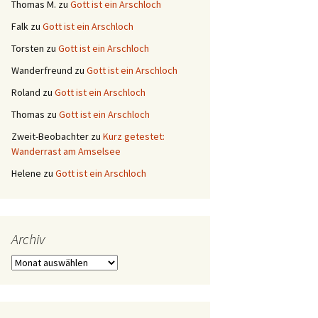
Thomas M.
zu
Gott ist ein Arschloch
Falk
zu
Gott ist ein Arschloch
Torsten
zu
Gott ist ein Arschloch
Wanderfreund
zu
Gott ist ein Arschloch
Roland
zu
Gott ist ein Arschloch
Thomas
zu
Gott ist ein Arschloch
Zweit-Beobachter
zu
Kurz getestet:
Wanderrast am Amselsee
Helene
zu
Gott ist ein Arschloch
Archiv
Archiv