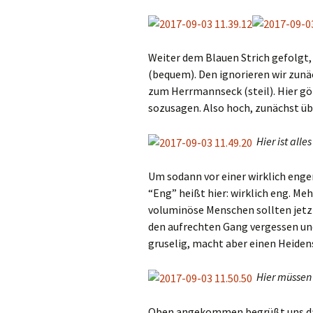
Weiter dem Blauen Strich gefolgt,
(bequem). Den ignorieren wir zunä
zum Herrmannseck (steil). Hier gö
sozusagen. Also hoch, zunächst üb
Hier ist all
Um sodann vor einer wirklich engen
“Eng” heißt hier: wirklich eng. Meh
voluminöse Menschen sollten jetz
den aufrechten Gang vergessen und
gruselig, macht aber einen Heiden
Hier müssen
Oben angekommen begrüßt uns d