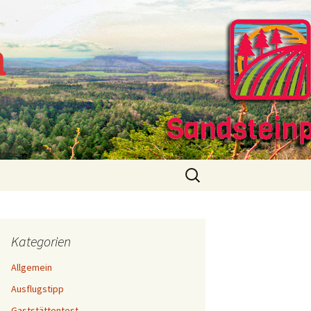
m
Suchen
nach:
Kategorien
Allgemein
Ausflugstipp
Gaststättentest