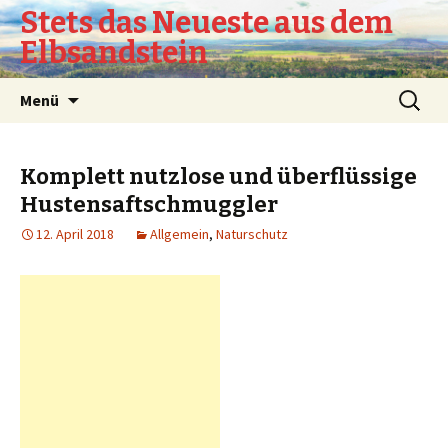
Stets das Neueste aus dem
Elbsandstein
Springe
Suchen
Menü
zum
nach:
Inhalt
Komplett nutzlose und überflüssige
Hustensaftschmuggler
12. April 2018
Allgemein
,
Naturschutz