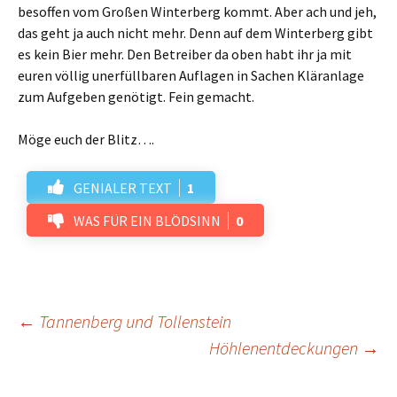
besoffen vom Großen Winterberg kommt. Aber ach und jeh,
das geht ja auch nicht mehr. Denn auf dem Winterberg gibt
es kein Bier mehr. Den Betreiber da oben habt ihr ja mit
euren völlig unerfüllbaren Auflagen in Sachen Kläranlage
zum Aufgeben genötigt. Fein gemacht.
Möge euch der Blitz….
GENIALER TEXT
1
WAS FÜR EIN BLÖDSINN
0
Beitrags-
←
Tannenberg und Tollenstein
Höhlenentdeckungen
→
Navigation