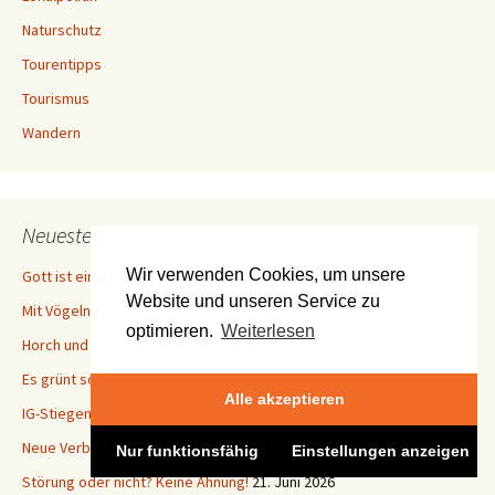
Naturschutz
Tourentipps
Tourismus
Wandern
Neueste Beiträge
Wir verwenden Cookies, um unsere
Gott ist ein Arschloch
2. August 2026
Website und unseren Service zu
Mit Vögeln beschäftigt
29. Juli 2026
optimieren.
Weiterlesen
Horch und Guck am Zeughaus
27. Juli 2026
Es grünt so grün, Teil eins: Großer Winterberg
24. Juli 2026
Alle akzeptieren
IG-Stiegen auf dem Kirnitzschtalfest
23. Juli 2026
Neue Verbote–von sinnvoll bis putzig
26. Juni 2026
Nur funktionsfähig
Einstellungen anzeigen
Störung oder nicht? Keine Ahnung!
21. Juni 2026