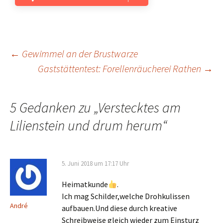
Beitrags-
←
Gewimmel an der Brustwarze
Gaststättentest: Forellenräucherei Rathen
→
Navigation
5 Gedanken zu „
Verstecktes am
Lilienstein und drum herum
“
5. Juni 2018 um 17:17 Uhr
Heimatkunde
.
Ich mag Schilder,welche Drohkulissen
André
aufbauen.Und diese durch kreative
Schreibweise gleich wieder zum Einsturz