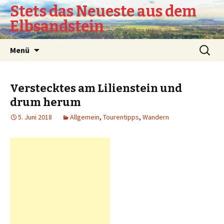
Stets das Neueste aus dem
Elbsandstein
Springe
Suchen
Menü
zum
nach:
Inhalt
Verstecktes am Lilienstein und
drum herum
5. Juni 2018
Allgemein
,
Tourentipps
,
Wandern