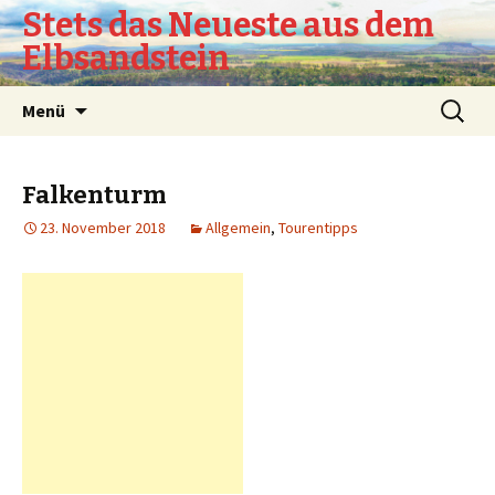
Stets das Neueste aus dem
Elbsandstein
Springe
Suchen
Menü
zum
nach:
Inhalt
Falkenturm
23. November 2018
Allgemein
,
Tourentipps