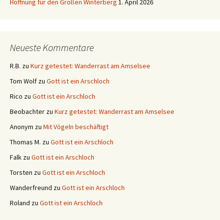
Hoffnung für den Großen Winterberg
1. April 2026
Neueste Kommentare
R.B.
zu
Kurz getestet: Wanderrast am Amselsee
Tom Wolf
zu
Gott ist ein Arschloch
Rico
zu
Gott ist ein Arschloch
Beobachter
zu
Kurz getestet: Wanderrast am Amselsee
Anonym
zu
Mit Vögeln beschäftigt
Thomas M.
zu
Gott ist ein Arschloch
Falk
zu
Gott ist ein Arschloch
Torsten
zu
Gott ist ein Arschloch
Wanderfreund
zu
Gott ist ein Arschloch
Roland
zu
Gott ist ein Arschloch