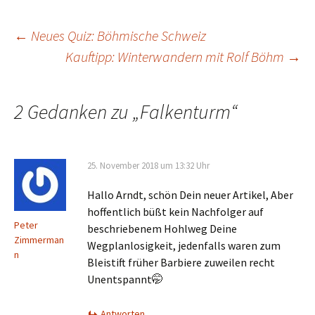
Beitrags-
←
Neues Quiz: Böhmische Schweiz
Kauftipp: Winterwandern mit Rolf Böhm
→
Navigation
2 Gedanken zu „
Falkenturm
“
25. November 2018 um 13:32 Uhr
Hallo Arndt, schön Dein neuer Artikel, Aber
hoffentlich büßt kein Nachfolger auf
Peter
beschriebenem Hohlweg Deine
Zimmerman
Wegplanlosigkeit, jedenfalls waren zum
n
Bleistift früher Barbiere zuweilen recht
Unentspannt🤭
Antworten