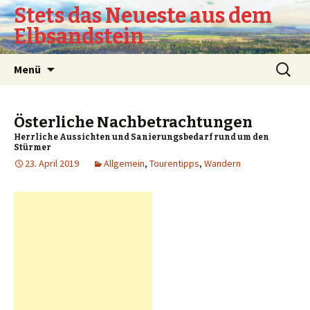
Stets das Neueste aus dem
Elbsandstein
Springe
Suchen
Menü
zum
nach:
Inhalt
Österliche Nachbetrachtungen
Herrliche Aussichten und Sanierungsbedarf rund um den
Stürmer
23. April 2019
Allgemein
,
Tourentipps
,
Wandern