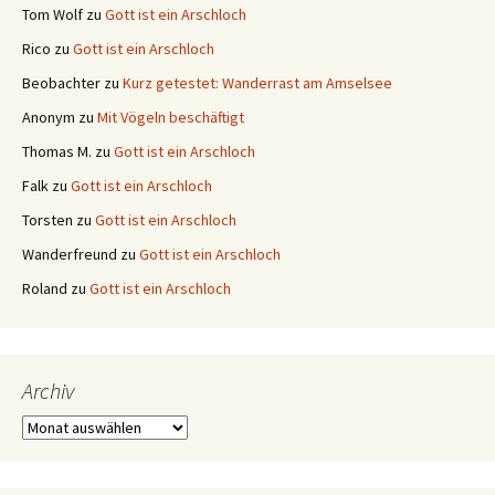
Tom Wolf
zu
Gott ist ein Arschloch
Rico
zu
Gott ist ein Arschloch
Beobachter
zu
Kurz getestet: Wanderrast am Amselsee
Anonym
zu
Mit Vögeln beschäftigt
Thomas M.
zu
Gott ist ein Arschloch
Falk
zu
Gott ist ein Arschloch
Torsten
zu
Gott ist ein Arschloch
Wanderfreund
zu
Gott ist ein Arschloch
Roland
zu
Gott ist ein Arschloch
Archiv
Archiv