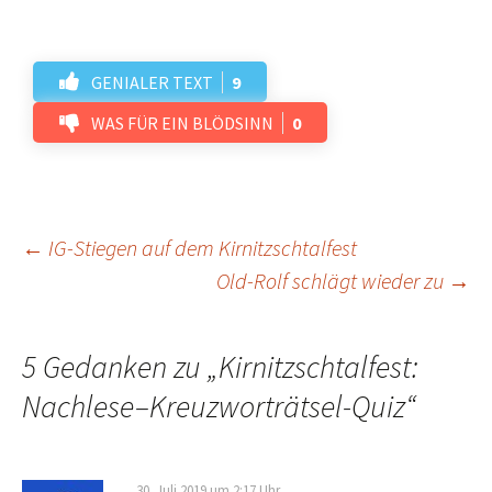
GENIALER TEXT
9
WAS FÜR EIN BLÖDSINN
0
Beitrags-
←
IG-Stiegen auf dem Kirnitzschtalfest
Old-Rolf schlägt wieder zu
→
Navigation
5 Gedanken zu „
Kirnitzschtalfest:
Nachlese–Kreuzworträtsel-Quiz
“
30. Juli 2019 um 2:17 Uhr