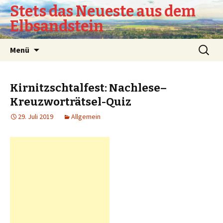
Stets das Neueste aus dem
Elbsandstein
Springe
Suchen
Menü
zum
nach:
Inhalt
Kirnitzschtalfest: Nachlese–
Kreuzworträtsel-Quiz
29. Juli 2019
Allgemein