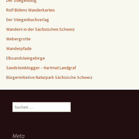
Der Stiegenblog
Rolf Böhms Wanderkarten
Der Stiegenbuchverlag
Wandern in der Sächsischen Schweiz
Webergrotte
Wanderpfade
Elbsandsteingebirge
Sandsteinblogger – Hartmut Landgraf
Bürgerinitiative Naturpark Sächsische Schweiz
Suchen
nach:
Meta