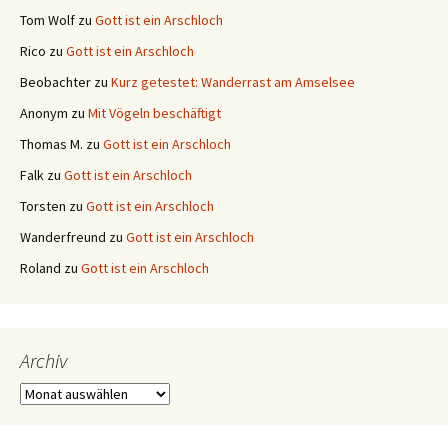
Tom Wolf
zu
Gott ist ein Arschloch
Rico
zu
Gott ist ein Arschloch
Beobachter
zu
Kurz getestet: Wanderrast am Amselsee
Anonym
zu
Mit Vögeln beschäftigt
Thomas M.
zu
Gott ist ein Arschloch
Falk
zu
Gott ist ein Arschloch
Torsten
zu
Gott ist ein Arschloch
Wanderfreund
zu
Gott ist ein Arschloch
Roland
zu
Gott ist ein Arschloch
Archiv
Archiv