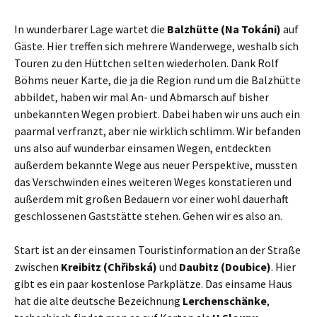
In wunderbarer Lage wartet die
Balzhütte (Na Tokáni)
auf
Gäste. Hier treffen sich mehrere Wanderwege, weshalb sich
Touren zu den Hüttchen selten wiederholen. Dank Rolf
Böhms neuer Karte, die ja die Region rund um die Balzhütte
abbildet, haben wir mal An- und Abmarsch auf bisher
unbekannten Wegen probiert. Dabei haben wir uns auch ein
paarmal verfranzt, aber nie wirklich schlimm. Wir befanden
uns also auf wunderbar einsamen Wegen, entdeckten
außerdem bekannte Wege aus neuer Perspektive, mussten
das Verschwinden eines weiteren Weges konstatieren und
außerdem mit großen Bedauern vor einer wohl dauerhaft
geschlossenen Gaststätte stehen. Gehen wir es also an.
Start ist an der einsamen Touristinformation an der Straße
zwischen
Kreibitz (Chřibská)
und
Daubitz (Doubice)
. Hier
gibt es ein paar kostenlose Parkplätze. Das einsame Haus
hat die alte deutsche Bezeichnung
Lerchenschänke
,