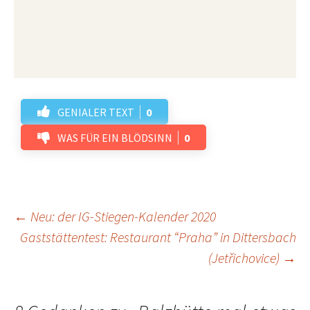
GENIALER TEXT
0
WAS FÜR EIN BLÖDSINN
0
Beitrags-
←
Neu: der IG-Stiegen-Kalender 2020
Gaststättentest: Restaurant “Praha” in Dittersbach
(Jetřichovice)
→
Navigation