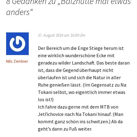
8 Gedanken zu „
Balzhütte mal etwas
anders
“
27. August 2019 um 16:09 Uhr
Der Bereich um die Enge Stiege herum ist
eine wirklich wunderschöne Ecke mit
Nils Zentner
geradezu wilder Landschaft. Das beste daran
ist, dass die Gegend überhaupt nicht
überlaufen ist und sich die Natur in aller
Ruhe genießen lässt. (Im Gegensatz zu Na
Tokani selbst, wo eigentlich immer etwas
los ist!)
Ich fahre dazu gerne mit dem MTB von
Jetřichovice nach Na Tokani hinauf. (Man
kommt ganz schön ins schwitzen.) Ab da
geht’s dann zu Fuß weiter.