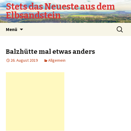
Stets das Neueste aus dem
Elbsandstein
Springe
Suchen
Menü
zum
nach:
Inhalt
Balzhütte mal etwas anders
26. August 2019
Allgemein