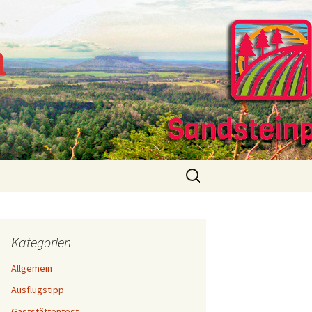
m
Suchen
nach:
Kategorien
Allgemein
Ausflugstipp
Gaststättentest