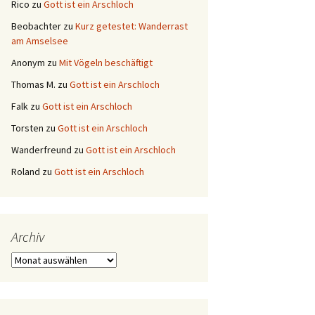
Rico
zu
Gott ist ein Arschloch
Beobachter
zu
Kurz getestet: Wanderrast
am Amselsee
Anonym
zu
Mit Vögeln beschäftigt
Thomas M.
zu
Gott ist ein Arschloch
Falk
zu
Gott ist ein Arschloch
Torsten
zu
Gott ist ein Arschloch
Wanderfreund
zu
Gott ist ein Arschloch
Roland
zu
Gott ist ein Arschloch
Archiv
Archiv