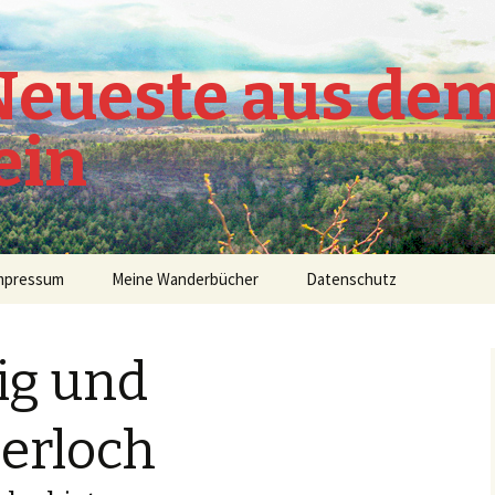
 Neueste aus de
ein
mpressum
Meine Wanderbücher
Datenschutz
ig und
erloch