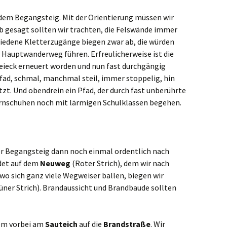
r dem Begangsteig. Mit der Orientierung müssen wir
b gesagt sollten wir trachten, die Felswände immer
hiedene Kletterzugänge biegen zwar ab, die würden
n Hauptwanderweg führen. Erfreulicherweise ist die
ieck erneuert worden und nun fast durchgängig
Pfad, schmal, manchmal steil, immer stoppelig, hin
zt. Und obendrein ein Pfad, der durch fast unberührte
Turnschuhen noch mit lärmigen Schulklassen begehen.
er Begangsteig dann noch einmal ordentlich nach
ndet auf dem
Neuweg
(Roter Strich), dem wir nach
 wo sich ganz viele Wegweiser ballen, biegen wir
rüner Strich). Brandaussicht und Brandbaude sollten
uem vorbei am
Sauteich
auf die
Brandstraße
. Wir