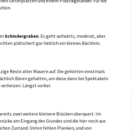
en Gitterplatten und einem Plastikgeländer. Für die
schön.
 im
Schindergraben
. Es geht aufwärts, moderat, aber
chten plätschert gar lieblich ein kleines Bächlein.
tzige Reste alter Mauern auf. Die gehörten einstmals
sächlich Bären gehalten, um diese dann bei Spektakeln
verheizen. Längst vorbei.
ereits zwei weitere kleinere Brücken überquert. Im
brücke am Eingang des Grundes sind die hier noch aus
lichen Zustand. Unten fehlen Planken, und von