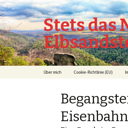
Stets das
Elbsandst
Springe
Über mich
Cookie-Richtlinie (EU)
I
zum
Inhalt
Begangste
Eisenbahn