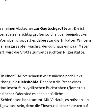
iser einen Abstecher zur
Gautschgrotte
an. Die ist
ber eben ein richtig großer solcher, der beeindrucken
. Von oben dröppelt es dabei ständig. In kalten Wintern
her ein Eiszapfen wächst, der durchaus ein paar Meter
t, wird die Grotte zur vielbesuchten Pilgerstätte.
In einer S-Kurve schauen wir zunächst nach links.
erhang, die
Diebshöhle
. Daneben die Reste eines
ine Inschrift in kyrillischen Buchstaben (Дагестан –
slöcher. Oder sind es doch natürliche
 Schießeisen her stammt: Mit Verlaub, es müssen ein
gewesen sein, denn die Einschusslöcher streuen auf