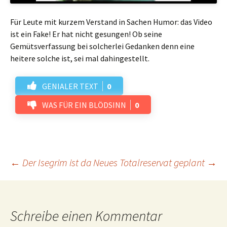
Für Leute mit kurzem Verstand in Sachen Humor: das Video
ist ein Fake! Er hat nicht gesungen! Ob seine
Gemütsverfassung bei solcherlei Gedanken denn eine
heitere solche ist, sei mal dahingestellt.
GENIALER TEXT
0
WAS FÜR EIN BLÖDSINN
0
Beitrags-
←
Der Isegrim ist da
Neues Totalreservat geplant
→
Navigation
Schreibe einen Kommentar