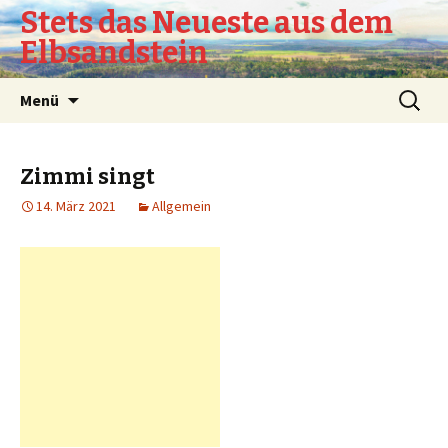
Stets das Neueste aus dem
Elbsandstein
Springe
Suchen
Menü
zum
nach:
Inhalt
Zimmi singt
14. März 2021
Allgemein