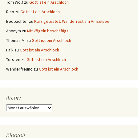
Tom Wolf
zu
Gott ist ein Arschloch
Rico
zu
Gott ist ein Arschloch
Beobachter
zu
Kurz getestet: Wanderrast am Amselsee
Anonym
zu
Mit Vögeln beschäftigt
Thomas M.
zu
Gott ist ein Arschloch
Falk
zu
Gott ist ein Arschloch
Torsten
zu
Gott ist ein Arschloch
Wanderfreund
zu
Gott ist ein Arschloch
Archiv
Archiv
Blogroll