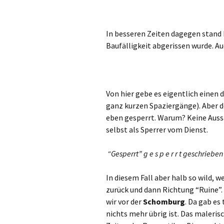
In besseren Zeiten dagegen stand h
Baufälligkeit abgerissen wurde. Au
Von hier gebe es eigentlich einen 
ganz kurzen Spaziergänge). Aber 
eben gesperrt. Warum? Keine Auss
selbst als Sperrer vom Dienst.
“Gesperrt” g e s p e r r t geschrieben
In diesem Fall aber halb so wild, 
zurück und dann Richtung “Ruine”.
wir vor der
Schomburg
. Da gab es
nichts mehr übrig ist. Das maleri