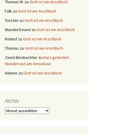
Thomas M.
zu
Gott ist ein Arschloch
Falk
zu
Gott ist ein Arschloch
Torsten
zu
Gott ist ein Arschloch
Wanderfreund
zu
Gott ist ein Arschloch
Roland
zu
Gott ist ein Arschloch
Thomas
zu
Gott ist ein Arschloch
Zweit-Beobachter
zu
Kurz getestet:
Wanderrast am Amselsee
Helene
zu
Gott ist ein Arschloch
Archiv
Archiv