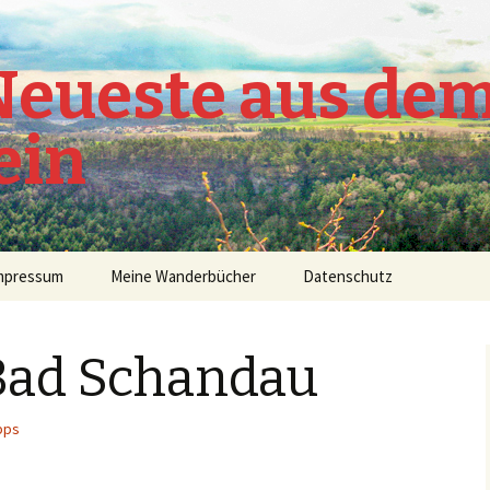
 Neueste aus de
ein
mpressum
Meine Wanderbücher
Datenschutz
Bad Schandau
pps