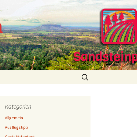
m
Suchen
nach:
Kategorien
Allgemein
Ausflugstipp
Gaststättentest