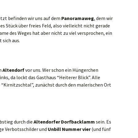
etzt befinden wir uns auf dem
Panoramaweg
, dem wir
es Stück über freies Feld, also vielleicht nicht gerade
ame des Weges hat aber nicht zu viel versprochen, ein
 sich aus.
on
Altendorf
vor uns. Wer schon ein Hüngerchen
inks, da lockt das Gasthaus “Heiterer Blick”. Alle
 “Kirnitzschtal”, zunächst durch den malerischen Ort
bstieg durch die
Altendorfer Dorfbacklamm
sein. Es
ge Verbotsschilder und
Unbill Nummer vier
(und fünf