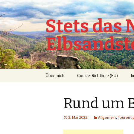
Stets das
Elbsandst
Springe
Über mich
Cookie-Richtlinie (EU)
I
zum
Inhalt
Rund um 
2. Mai 2022
Allgemein
,
Tourenti