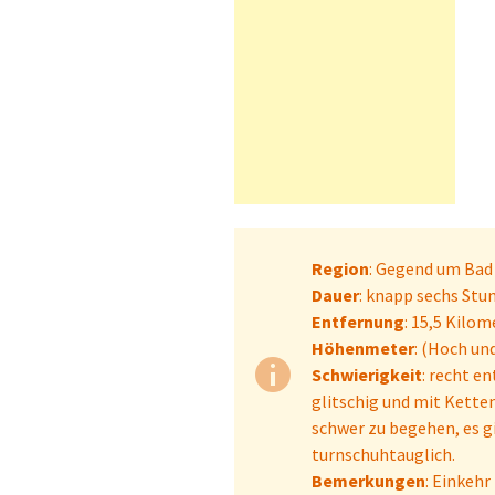
Region
: Gegend um Bad
Dauer
: knapp sechs Stu
Entfernung
: 15,5 Kilom
Höhenmeter
: (Hoch un
Schwierigkeit
: recht en
glitschig und mit Kette
schwer zu begehen, es g
turnschuhtauglich.
Bemerkungen
: Einkehr