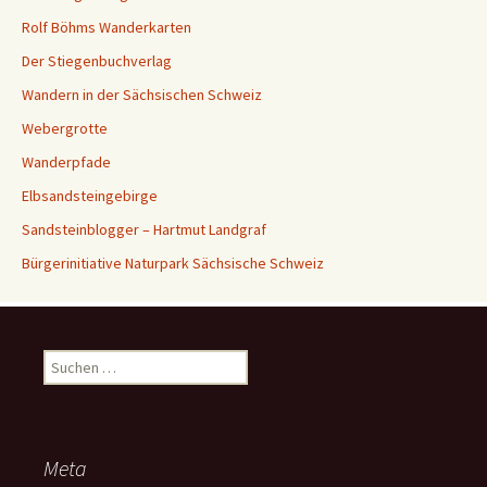
Rolf Böhms Wanderkarten
Der Stiegenbuchverlag
Wandern in der Sächsischen Schweiz
Webergrotte
Wanderpfade
Elbsandsteingebirge
Sandsteinblogger – Hartmut Landgraf
Bürgerinitiative Naturpark Sächsische Schweiz
Suchen
nach:
Meta