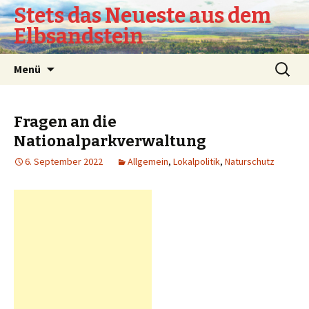
Stets das Neueste aus dem
Elbsandstein
Springe
Suchen
Menü
zum
nach:
Inhalt
Fragen an die
Nationalparkverwaltung
6. September 2022
Allgemein
,
Lokalpolitik
,
Naturschutz