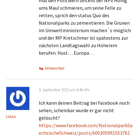
mal den Politikern seitens der NPV Honig
ums Maul schmieren, um seine Felle zu
retten, sprich den status Quo des
Nationalparks zu zementieren. Die Grünen
im Umweltministerium machen´s möglich
und der MP Kretschmer ist spätestens zur
nächsten Landtagswahl zu Höherem
berufen. Hust… Europa…
Antworten
9. September 2022 um 8:46 Uhr
Ich kann deinen Beitrag bei Facebook noch
sehen, scheinbar wurde er gar nicht
Luisa
gelöscht?
https://www.facebook.com/NationalparkSa
echsischeSchweiz/posts/600305991553761